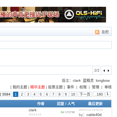
左栏
1/2
版主：
clark
蓝精灵
longbow
[
我的主题
|
精华主题
|
投票主题
]
事件
|
权限
|
管理
|
审核
 3584
1
2
3
4
5
6
7
8
9
10
下一页
..180
作者
回复
/
人气
最后更新
clark
2025-5-22 23:40:41
34
/ 172738
by：
cable40d
2015-8-15