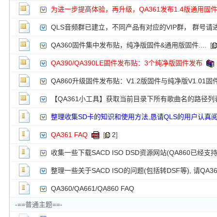
新小字报
为进一步提高体验，再升级，QA361发布1.4版通用固
QLS音频群已建立，不同产品有对应的VIP群， 群号请
QA360固件集中发布贴，纯净版固件&通用版固件....
[
QA390/QA390LE固件发布贴：3个纯净版固件发布
QA860升级固件发布贴：V1.2版固件与纯净版V1.01
【QA361小工具】获取当前目录下所有歌曲名的路径
整理收集SD卡的知识和使用方法,恳请QLS的用户认真
QA361 FAQ
[
2
]
收集一些下载SACD ISO DSD资源网站(QA860已经支持S
整理一些关于SACD ISO的问题(包括转DSF等), 请QA36
QA360/QA661/QA860 FAQ
-==普通主题==-