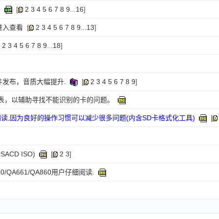
件
[
2
3
4
5
6
7
8
9
...
16
]
进入查看
[
2
3
4
5
6
7
8
9
...
13
]
2
3
4
5
6
7
8
9
...
18
]
固件发布，音质大幅提升.
[
2
3
4
5
6
7
8
9
]
列表，以辅助寻找不能识别的卡的问题。
阅读,因为良好的操作习惯可以减少很多问题(内含SD卡格式化工具)
[
ACD ISO)
[
2
3
]
0/QA661/QA860用户仔细阅读.