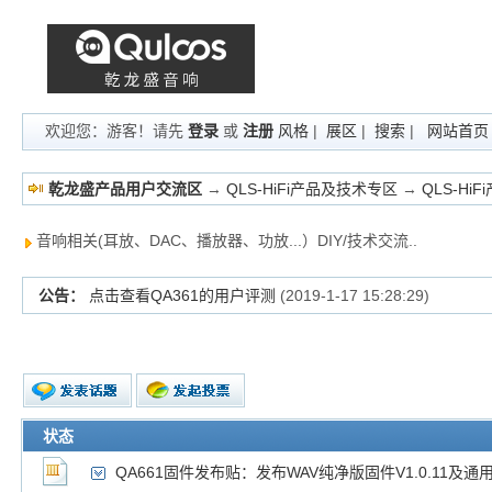
欢迎您：游客！请先
登录
或
注册
风格
|
展区
|
搜索
|
网站首页
乾龙盛产品用户交流区
→
QLS-HiFi产品及技术专区
→
QLS-Hi
音响相关(耳放、DAC、播放器、功放...）DIY/技术交流..
公告：
QA390的用户评价，能搭哪些耳机? 声音怎么样？
(2019-11
新的主题
状态
投票帖
QA661固件发布贴：发布WAV纯净版固件V1.0.11及通用版
交易帖