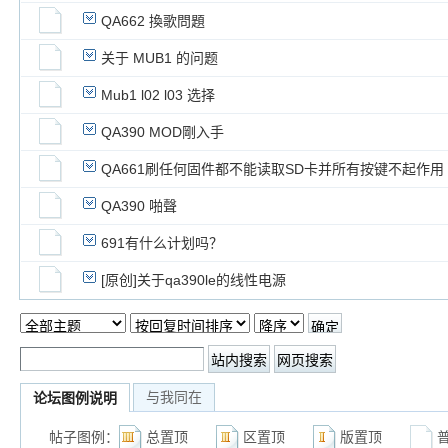
QA662 換歌問題
关于 MUB1 的问题
Mub1 l02 l03 选择
QA390 MOD剛入手
QA661刷任何固件都不能读取SD卡并所有按键不起作用
QA390 啪聲
691有什么计划吗？
[原创]关于qa390le的线性电源
与我同在
论坛图例说明
帖子图例：
总置顶
区置顶
版置顶