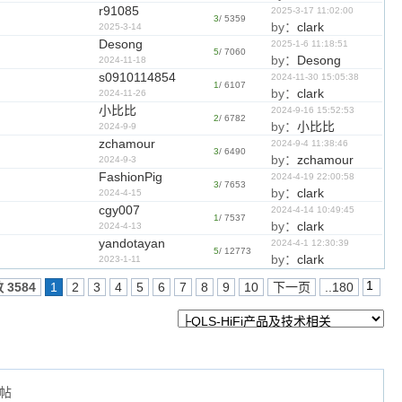
r91085
2025-3-17 11:02:00
3
/ 5359
by：
clark
2025-3-14
Desong
2025-1-6 11:18:51
5
/ 7060
by：
Desong
2024-11-18
s0910114854
2024-11-30 15:05:38
1
/ 6107
by：
clark
2024-11-26
小比比
2024-9-16 15:52:53
2
/ 6782
by：
小比比
2024-9-9
zchamour
2024-9-4 11:38:46
3
/ 6490
by：
zchamour
2024-9-3
FashionPig
2024-4-19 22:00:58
3
/ 7653
by：
clark
2024-4-15
cgy007
2024-4-14 10:49:45
1
/ 7537
by：
clark
2024-4-13
yandotayan
2024-4-1 12:30:39
5
/ 12773
by：
clark
2023-1-11
 3584
1
2
3
4
5
6
7
8
9
10
下一页
..180
帖