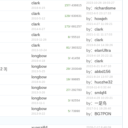
clark
2023-10-26 18:03:27
157
/ 436815
by：
richardisme
2018-6-15
clark
2022-6-5 23:17:33
129
/ 630631
by：
howjeh
2010-5-12
clark
2021-4-27 11:39:21
173
/ 681257
by：
clark
2014-6-27
clark
2021-1-11 11:17:03
8
/ 55510
by：
clark
2019-11-26
clark
2019-9-24 14:39:26
81
/ 360322
by：
elanUltra
2013-10-24
longbow
2019-4-18 20:22:11
3
/ 41458
by：
clark
2019-4-18
longbow
2022-6-21 9:47:10
2
3
]
29
/ 203049
by：
abbd156
2013-5-25
longbow
2021-8-24 13:57:28
19
/ 99885
by：
huozhe32
2018-6-20
longbow
2018-11-8 0:32:44
27
/ 292783
by：
smlqf4
2013-3-26
longbow
2018-4-29 10:20:21
3
/ 92554
by：
一足鸟
2013-11-1
longbow
2017-3-1 19:28:40
5
/ 73990
by：
BG7PON
2013-9-22
xuanzi84
2026-7-12 8:48:09