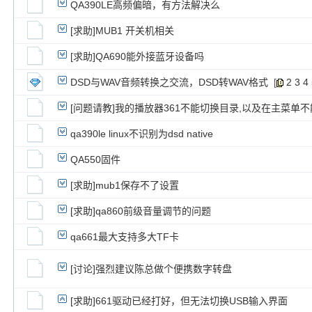
QA390LE高频偏暗，有方法解决么
[求助]MUB1 开关机相关
[求助]QA690能外接蓝牙设备吗
DSD与WAV音频转换之交流，DSD转WAV格式
[
2
3
4
[问题请教]我的播放器361不能切换目录,以及在主菜单不
qa390le linux不识别为dsd native
QA550固件
[求助]mub1保存不了设置
[求助]qa860前级音量调节的问题
qa661最大支持多大TF卡
[讨论]强烈建议陈总做个便携数字转盘
[求助]661驱动已经打好，但无法切换USB输入界面