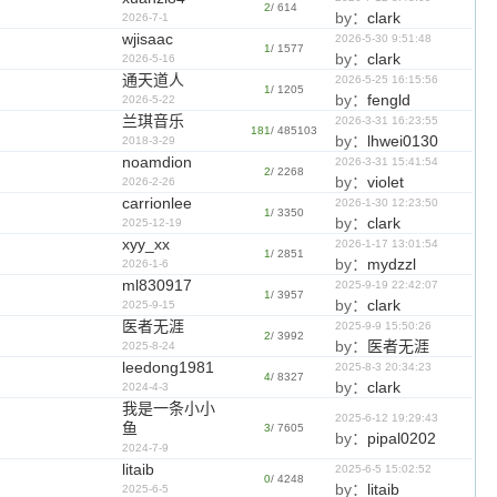
2
/ 614
by：
clark
2026-7-1
wjisaac
2026-5-30 9:51:48
1
/ 1577
by：
clark
2026-5-16
通天道人
2026-5-25 16:15:56
1
/ 1205
by：
fengld
2026-5-22
兰琪音乐
2026-3-31 16:23:55
181
/ 485103
by：
lhwei0130
2018-3-29
noamdion
2026-3-31 15:41:54
2
/ 2268
by：
violet
2026-2-26
carrionlee
2026-1-30 12:23:50
1
/ 3350
by：
clark
2025-12-19
xyy_xx
2026-1-17 13:01:54
1
/ 2851
by：
mydzzl
2026-1-6
ml830917
2025-9-19 22:42:07
1
/ 3957
by：
clark
2025-9-15
医者无涯
2025-9-9 15:50:26
2
/ 3992
by：
医者无涯
2025-8-24
leedong1981
2025-8-3 20:34:23
4
/ 8327
by：
clark
2024-4-3
我是一条小小
2025-6-12 19:29:43
鱼
3
/ 7605
by：
pipal0202
2024-7-9
litaib
2025-6-5 15:02:52
0
/ 4248
by：
litaib
2025-6-5