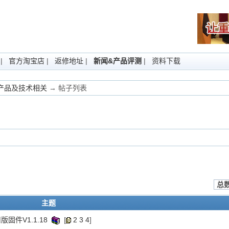
|
官方淘宝店
|
返修地址
|
新闻&产品评测
|
资料下载
Fi产品及技术相关
→ 帖子列表
-20 12:14:15)
总数
主题
固件V1.1.18
[
2
3
4
]