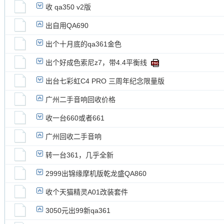
收 qa350 v2版
出自用QA690
出个十月底的qa361金色
出个好成色索尼z7，带4.4平衡线
出台七彩虹C4 PRO 三周年纪念限量版
广州二手音响回收价格
收一台660或者661
广州回收二手音响
转一台361，几乎全新
2999出锦缘摩机版乾龙盛QA860
收个天猫精灵A01改装套件
3050元出99新qa361