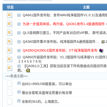
新的主题
状态
主题
投票帖
QA661固件发布贴：发布WAV纯净版固件V1.0.11及通用版固
交易帖
新小字报
为进一步提高体验，再升级，QA361发布1.4版通用固件
QLS音频群已建立，不同产品有对应的VIP群， 群号请进
QA360固件集中发布贴，纯净版固件&通用版固件....
[
QA390/QA390LE固件发布贴：3个纯净版固件发布
QA860升级固件发布贴：V1.2版固件与纯净版V1.01固
2
3
4
5
6
7
8
9
]
【QA361小工具】获取当前目录下所有歌曲名的路径列
题。
-==普通主题==-
出661+890USB版套装，可以单出
慢出全套乾龙盛保证质量价格合理
全新的361的。上海面交。