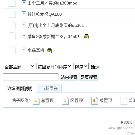
出个二月才买的qa360mod
转让乾龙盛QA100
[原创]出个十月底刚买的qa361
咸鱼出9成新榭兰图，3450！
水晶耳机
与我同在
论坛图例说明
帖子图例：
总置顶
区置顶
版置顶
普
RSS2.0
|
Copyright © 2009 
Power