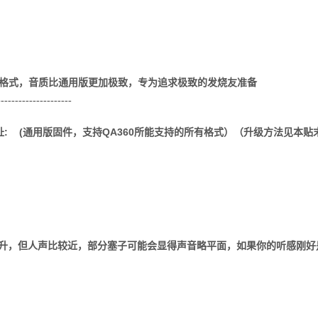
其它格式，音质比通用版更加极致，专为追求极致的发烧友准备
---------------------
址: (
通用版固件，支持QA360所能支持的所有格式
）（升级方法见本贴
的提升，但人声比较近，部分塞子可能会显得声音略平面，如果你的听感刚