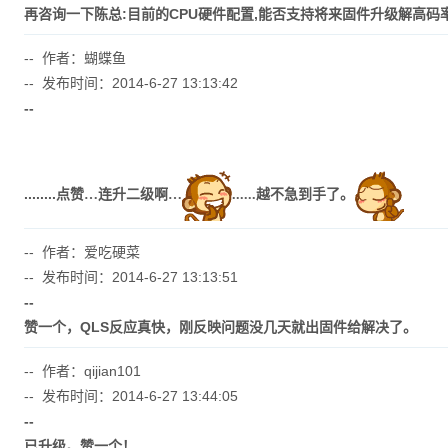
再咨询一下陈总:目前的CPU硬件配置,能否支持将来固件升级解高码率的
-- 作者：蝴蝶鱼
-- 发布时间：2014-6-27 13:13:42
--
........
点
赞
…
连
升
二
级
啊
…
......
越
不
急
到
手
了
。
-- 作者：爱吃硬菜
-- 发布时间：2014-6-27 13:13:51
--
赞一个，QLS反应真快，刚反映问题没几天就出固件给解决了。
-- 作者：qijian101
-- 发布时间：2014-6-27 13:44:05
--
已升级。赞一个！