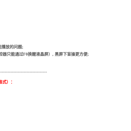
能播放的问题;
控器只能通过F0换醒液晶屏）, 黑屏下盲操更方便;
---------------------------------
V格式）：