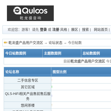
欢迎您：游客！请先
登录
或
注册
风格
|
展区
|
搜索
|
网站首页
乾龙盛产品用户交流区
→
论坛状态
→ 今日帖数
今日帖数图例
主题数图例
总帖数图例
目前
乾龙盛产品用户交流区
今日
论坛名称
图型比例
二手信息专区
其它区域
QLS-HiFi相关产品售前售后服
务
悠闲茶楼