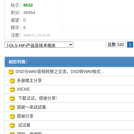
帖子：
8632
积分：46854
威望：0
精华：5
注册：
2009-4-1 23:10:48
总数 182
1
树形列表：
DSD与WAV音频转换之交流，DSD转WAV格式...
多谢楼主分享
XIEXIE
下载试试，感谢分享!
感謝～來試試看
感谢分享
试试看