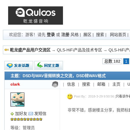
欢迎您：游客！请先
登录
或
注册
风格
|
展区
|
搜索
|
网站首页
乾龙盛产品用户交流区
→
QLS-HiFi产品及技术专区
→
QLS-HiF
总数 182
1
主题：DSD与WAV音频转换之交流，DSD转WAV格式
新的主题
投票帖
clark
|
信息
|
搜索
|
邮箱
|
主页
|
交易帖
小字报
Post By：2018-3-29 9:50:56 [
只看该作
非常不错，感谢楼主分享，我把标
加好友
发短信
等级：管理员