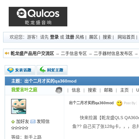
欢迎您：游客！请先
登录
或
注册
风格
|
展区
|
搜索
|
网站首页
乾龙盛产品用户交流区
→
二手信息专区
→
二手器材信息发布区
→
主题：出个二月才买的qa360mod
新的主题
投票帖
我爱言叶之庭
|
信息
|
搜索
|
邮箱
|
主页
|
交易帖
小字报
出个二月才买的qa360mod
Post By：2
快来捡漏【乾龙盛QLS QA360
加好友
发短信
鱼?? 自己买了张128g卡，，，
等级：新手上路