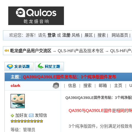
欢迎您：游客！请先
登录
或
注册
风格
|
展区
|
搜索
|
网站首页
乾龙盛产品用户交流区
→
QLS-HiFi产品及技术专区
→
QLS-HiF
主题：
QA390/QA390LE固件发布贴：3个纯净版固件发布
新的主题
投票帖
clark
|
信息
|
搜索
|
邮箱
|
主页
|
交易帖
小字报
QA390/QA390LE固件发布贴：3个纯净
QA390与QA390LE固件是相同的
加好友
发短信
3个纯净版固件，分别满足对极致
等级：管理员