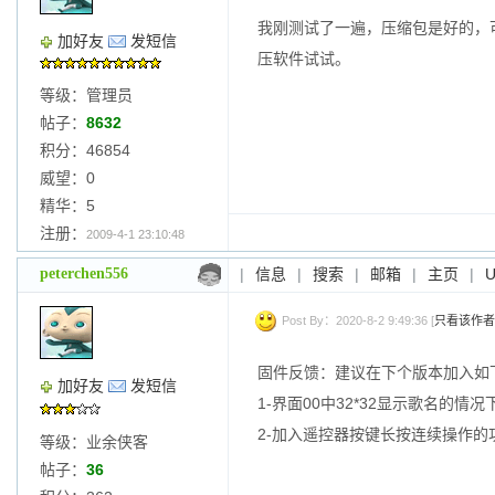
我刚测试了一遍，压缩包是好的，
加好友
发短信
压软件试试。
等级：管理员
帖子：
8632
积分：46854
威望：0
精华：5
注册：
2009-4-1 23:10:48
peterchen556
|
信息
|
搜索
|
邮箱
|
主页
|
Post By：2020-8-2 9:49:36 [
只看该作者
固件反馈：建议在下个版本加入如
加好友
发短信
1-界面00中32*32显示歌名
2-加入遥控器按键长按连续操作
等级：业余侠客
帖子：
36