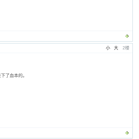
小
大
2楼
电是下了血本的。