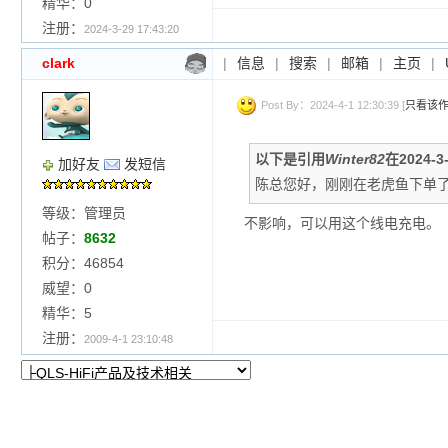
精华：0
注册：
2024-3-29 17:43:20
clark
|
信息
|
搜索
|
邮箱
|
主页
|
Post By：2024-4-1 12:30:39 [
只看该
以下是引用
Winter82
在2024-3
加好友
发短信
陈总您好，刚刚在老虎鱼下单了
等级：管理员
不影响，可以用这个线电充电。
帖子：
8632
积分：46854
威望：0
精华：5
注册：
2009-4-1 23:10:48