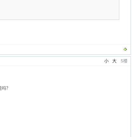
小
大
5楼
能吗？