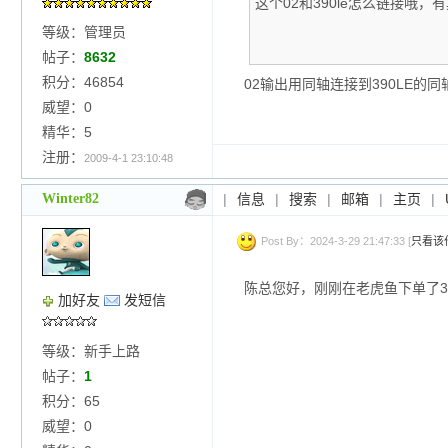
这个02和390le怎么链接哦
等级：管理员
帖子：
8632
积分：46854
02输出用同轴连接到390LE的
威望：0
精华：5
注册：
2009-4-1 23:10:48
Winter82
|
信息
|
搜索
|
邮箱
|
主页
|
Post By：2024-3-29 21:47:33 [
只看该
陈总您好，刚刚在老虎鱼下单了3
加好友
发短信
等级：新手上路
帖子：
1
积分：65
威望：0