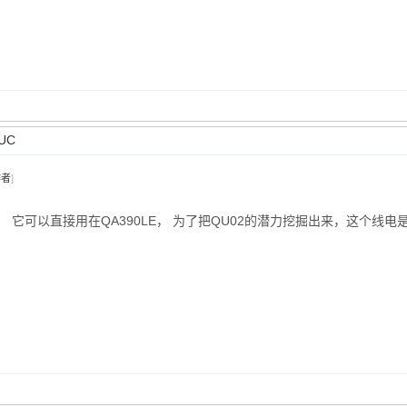
UC
作者
]
， 它可以直接用在QA390LE， 为了把QU02的潜力挖掘出来，这个线