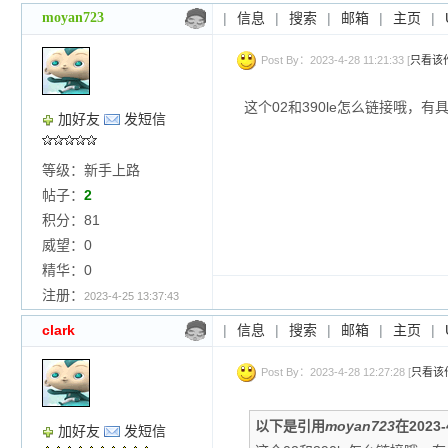
moyan723
|
信息
|
搜索
|
邮箱
|
主页
|
Post By：2023-4-28 11:21:33 [
只看该
这个02和390le怎么链接哦，
加好友
发短信
等级：新手上路
帖子：
2
积分：81
威望：0
精华：0
注册：
2023-4-25 13:37:43
clark
|
信息
|
搜索
|
邮箱
|
主页
|
Post By：2023-4-28 12:27:28 [
只看该
以下是引用
moyan723
在2023-
加好友
发短信