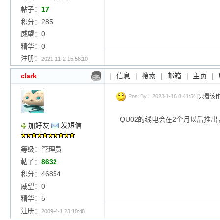
帖子：
17
积分：285
威望：0
精华：0
注册：
2021-11-2 15:58:10
clark
|
信息
|
搜索
|
邮箱
|
主页
|
Post By：2023-1-16 8:41:54 [
只看该
QU02的线电会在2个月以后推出
加好友
发短信
等级：管理员
帖子：
8632
积分：46854
威望：0
精华：5
注册：
2009-4-1 23:10:48