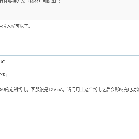
，有具体链接方案（线材）和配图吗
同轴输入就可以了。
UC
作者
]
90的定制线电，客服说是12V 5A，请问用上这个线电之后会影响充电功