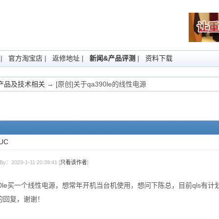
|
官方淘宝店
|
返修地址
|
新闻&产品评测
|
资料下载
Fi产品及技术相关
→ [原创]关于qa390le的线性电源
UC
By：2023-1-11 20:39:41 [
只看该作者
]
90le买一个线性电源，想常年开机当台机使用，想问下陈总，目前qls
的回复，谢谢！