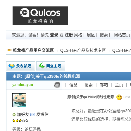
欢迎您：游客！请先
登录
或
注册
风格
|
展区
|
搜索
|
网站首页
乾龙盛产品用户交流区
→
QLS-HiFi产品及技术专区
→
QLS-Hi
主题：[原创]关于qa390le的线性电源
新的主题
投票帖
yandotayan
|
信息
|
搜索
|
邮箱
|
主页
|
交易帖
小字报
[原创]关于qa390le的线性电源
Post 
陈总好，最近想在办公室给qa3
加好友
发短信
还是比较优质的选择，期待陈总
等级：论坛游民