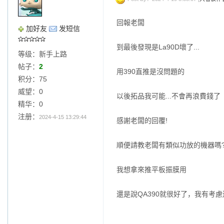
回報老闆
加好友
发短信
到最後發現是La90D壞了...
等级：新手上路
帖子：
2
用390直推是沒問題的
积分：75
威望：0
以後拓品我可能...不會再浪費錢了
精华：0
注册：
2024-4-15 13:29:44
感謝老闆的回覆!
順便請教老闆有類似功放的機器嗎
我想拿來推平板振膜用
還是說QA390就很好了，我有考慮