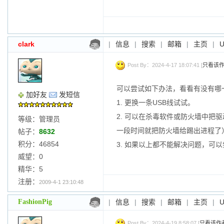
clark
|
信息
|
搜索
|
邮箱
|
主页
|
Post By：2024-4-17 18:07:41 [
只看该
可以尝试如下办法，看看有没有哪
加好友
发短信
1. 更换一条USB线试试。
2. 可以在杀毒软件或防火墙中
等级：管理员
一段时间就把防火墙给踢出进程了
帖子：
8632
积分：46854
3. 如果以上都不能解决问题，可以
威望：0
精华：5
注册：
2009-4-1 23:10:48
FashionPig
|
信息
|
搜索
|
邮箱
|
主页
|
Post By：2024-4-19 8:58:07 [
只看该作