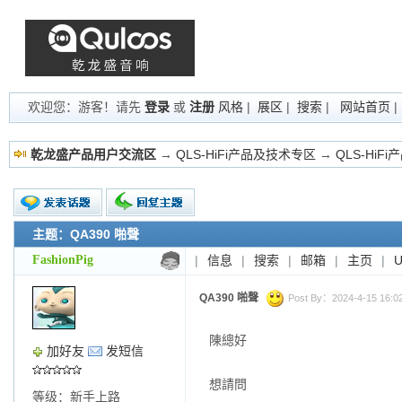
欢迎您：游客！请先
登录
或
注册
风格
|
展区
|
搜索
|
网站首页
乾龙盛产品用户交流区
→
QLS-HiFi产品及技术专区
→
QLS-HiF
主题：QA390 啪聲
新的主题
投票帖
FashionPig
|
信息
|
搜索
|
邮箱
|
主页
|
交易帖
小字报
QA390 啪聲
Post By：2024-4-15 16:02
陳總好
加好友
发短信
想請問
等级：新手上路