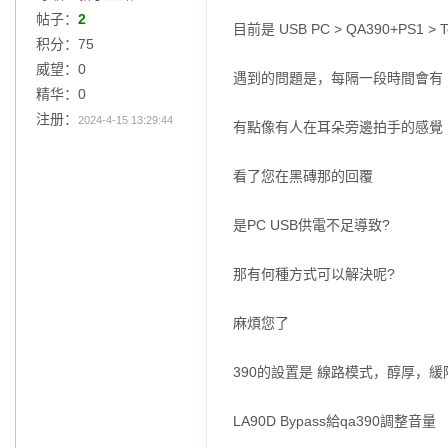
帖子：
2
目前是 USB PC > QA390+PS1 > Top
积分：75
威望：0
遇到的問題是，每隔一段時間會有
精华：0
注册：
2024-4-15 13:29:44
有點像有人在耳朵旁邊拍手的感覺
看了您在黑磚那的回覆
是PC USB供電不足導致?
那有何種方式可以解決呢?
麻煩您了
390的設置是 線路模式，醇厚，
LA90D Bypass給qa390調整音量