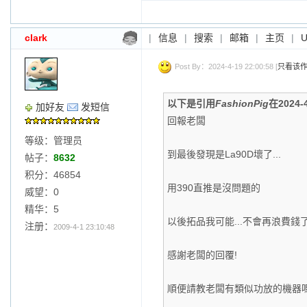
clark
|
信息
|
搜索
|
邮箱
|
主页
|
Post By：2024-4-19 22:00:58 [
只看该
以下是引用
FashionPig
在2024-
加好友
发短信
回報老闆
等级：管理员
到最後發現是La90D壞了...
帖子：
8632
积分：46854
用390直推是沒問題的
威望：0
精华：5
以後拓品我可能...不會再浪費錢
注册：
2009-4-1 23:10:48
感謝老闆的回覆!
順便請教老闆有類似功放的機器