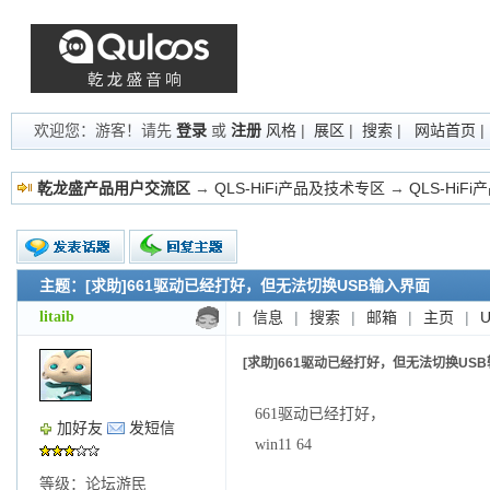
欢迎您：游客！请先
登录
或
注册
风格
|
展区
|
搜索
|
网站首页
乾龙盛产品用户交流区
→
QLS-HiFi产品及技术专区
→
QLS-HiF
主题：[求助]661驱动已经打好，但无法切换USB输入界面
新的主题
投票帖
litaib
|
信息
|
搜索
|
邮箱
|
主页
|
交易帖
小字报
[求助]661驱动已经打好，但无法切换US
661驱动已经打好，
加好友
发短信
win11 64
等级：论坛游民