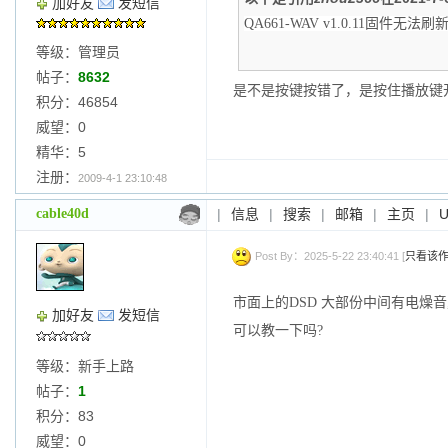
加好友
发短信
QA661-WAV v1.0.11固件无法刷
等级：管理员
帖子：
8632
是不是按键按错了，是按住播放键
积分：46854
威望：0
精华：5
注册：
2009-4-1 23:10:48
cable40d
|
信息
|
搜索
|
邮箱
|
主页
|
Post By：2025-5-22 23:40:41 [
只看该
市面上的DSD 大部份中间有电燥音, 用Jri
加好友
发短信
可以教一下吗?
等级：新手上路
帖子：
1
积分：83
威望：0