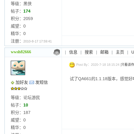
等级：黑侠
帖子：
174
积分：2059
威望：0
精华：0
注册：
2010-8-17 17:59:41
wwsh82666
|
信息
|
搜索
|
邮箱
|
主页
|
Post By：2020-7-18 18:15:24 [
只看该
试了QA661的1.1.18版本，感
加好友
发短信
等级：论坛游民
帖子：
10
积分：187
威望：0
精华：0