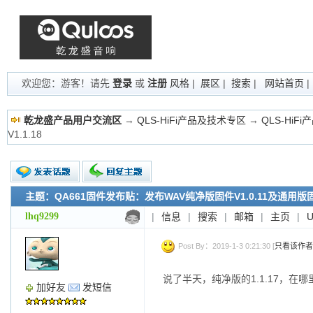
欢迎您：游客！请先
登录
或
注册
风格
|
展区
|
搜索
|
网站首页
乾龙盛产品用户交流区
→
QLS-HiFi产品及技术专区
→
QLS-HiF
V1.1.18
主题：QA661固件发布贴：发布WAV纯净版固件V1.0.11及通用版固件
新的主题
投票帖
lhq9299
|
信息
|
搜索
|
邮箱
|
主页
|
交易帖
小字报
Post By：2019-1-3 0:21:30 [
只看该作者
说了半天，纯净版的1.1.17，在哪
加好友
发短信