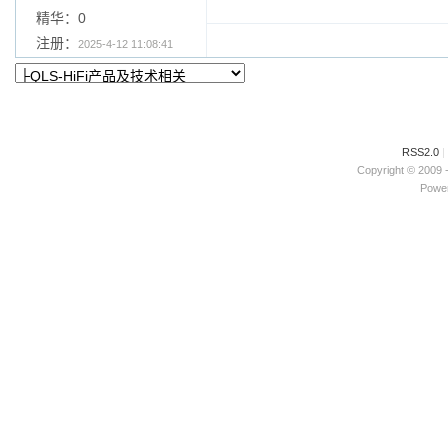
精华：0
注册：
2025-4-12 11:08:41
RSS2.0
|
Copyright © 2009 
Power