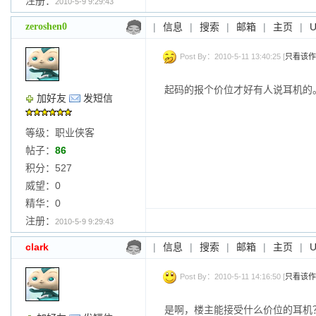
注册：
2010-5-9 9:29:43
zeroshen0
|
信息
|
搜索
|
邮箱
|
主页
|
Post By：2010-5-11 13:40:25 [
只看该作
起码的报个价位才好有人说耳机的
加好友
发短信
等级：职业侠客
帖子：
86
积分：527
威望：0
精华：0
注册：
2010-5-9 9:29:43
clark
|
信息
|
搜索
|
邮箱
|
主页
|
Post By：2010-5-11 14:16:50 [
只看该作
是啊，楼主能接受什么价位的耳机