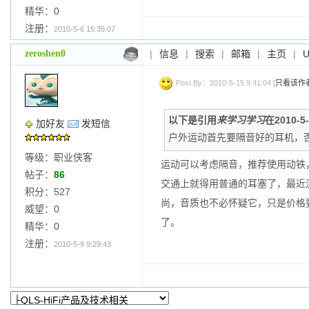
精华：0
注册：
2010-5-6 15:35:07
zeroshen0
|
信息
|
搜索
|
邮箱
|
主页
|
Post By：2010-5-15 9:41:04 [
只看该作
以下是引用
来学习学习
在2010-5
加好友
发短信
户外运动首先要隔音好的耳机，
等级：职业侠客
运动可以考虑隔音，推荐使用动铁
帖子：
86
交通上就得用普通的耳塞了，最近流行的
积分：527
尚，音质也不必怀疑它，只是价格
威望：0
了。
精华：0
注册：
2010-5-9 9:29:43