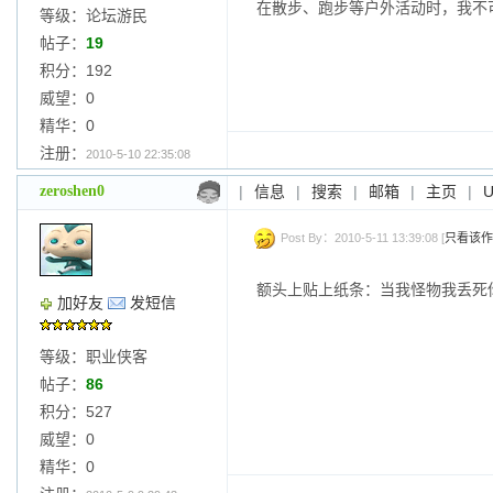
在散步、跑步等户外活动时，我不
等级：论坛游民
帖子：
19
积分：192
威望：0
精华：0
注册：
2010-5-10 22:35:08
zeroshen0
|
信息
|
搜索
|
邮箱
|
主页
|
Post By：2010-5-11 13:39:08 [
只看该作
额头上贴上纸条：当我怪物我丢死
加好友
发短信
等级：职业侠客
帖子：
86
积分：527
威望：0
精华：0