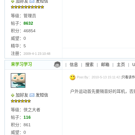
加好友
发短信
等级：管理员
帖子：
8632
积分：46854
威望：0
精华：5
注册：
2009-4-1 23:10:48
来学习学习
|
信息
|
搜索
|
邮箱
|
主页
|
Post By：2010-5-13 15:11:42 [
只看该作
户外运动首先要隔音好的耳机，否
加好友
发短信
等级：侠之大者
帖子：
116
积分：861
威望：0