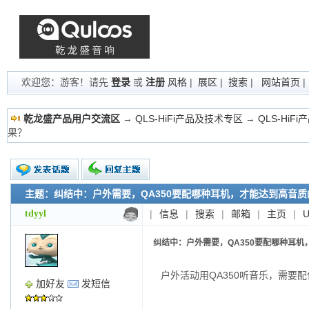
欢迎您：游客！请先
登录
或
注册
风格
|
展区
|
搜索
|
网站首页
乾龙盛产品用户交流区
→
QLS-HiFi产品及技术专区
→
QLS-HiF
果？
主题：纠结中：户外需要，QA350要配哪种耳机，才能达到高音质
新的主题
投票帖
tdyyl
|
信息
|
搜索
|
邮箱
|
主页
|
交易帖
小字报
纠结中：户外需要，QA350要配哪种耳
户外活动用QA350听音乐，需要
加好友
发短信