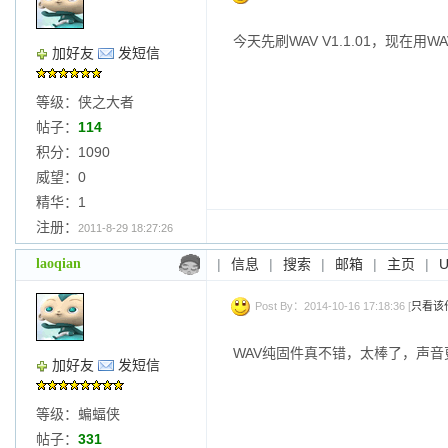
今天先刷WAV V1.1.01，现在用WAV 
加好友
发短信
等级：侠之大者
帖子：
114
积分：1090
威望：0
精华：1
注册：
2011-8-29 18:27:26
laoqian
|
信息
|
搜索
|
邮箱
|
主页
|
Post By：2014-10-16 17:18:36 [
只看该
WAV纯固件真不错，太棒了，声音
加好友
发短信
等级：蝙蝠侠
帖子：
331