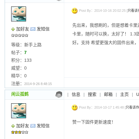
Post By：2014-10-16 20:02:25 [
只看该
先出来，我想刷的，但是想着卡里
加好友
发短信
卡里，随时可以换，太好了！ 1.3
好。支持 希望更强大的固件出来，
等级：新手上路
帖子：
7
积分：133
威望：0
精华：0
注册：
2014-9-26 8:48:15
闲云孤鹤
|
信息
|
搜索
|
邮箱
|
主页
|
Post By：2014-10-17 1:45:48 [
只看该
赞一下固件更新速度！
加好友
发短信