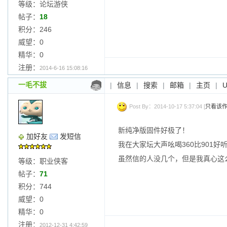
等级：论坛游侠
帖子：
18
积分：246
威望：0
精华：0
注册：
2014-6-16 15:08:16
一毛不拔
|
信息
|
搜索
|
邮箱
|
主页
|
Post By：2014-10-17 5:37:04 [
只看该
新纯净版固件好极了！
加好友
发短信
我在大家坛大声吆喝360比901好
虽然信的人没几个，但是我真心这
等级：职业侠客
帖子：
71
积分：744
威望：0
精华：0
注册：
2012-12-31 4:42:59