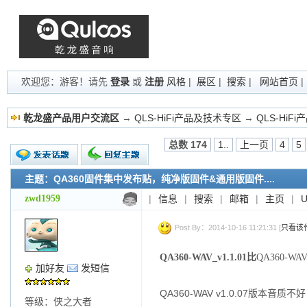
欢迎您：游客！请先
登录
或
注册
风格
|
展区
|
搜索
|
网站首页
乾龙盛产品用户交流区
→
QLS-HiFi产品及技术专区
→
QLS-HiF
总数 174
1..
上一页
4
5
主题：QA360固件集中发布贴，纯净版固件&通用版固件....
新的主题
投票帖
zwd1959
|
信息
|
搜索
|
邮箱
|
主页
|
交易帖
小字报
Post By：2014-10-16 11:21:31 [
只看该
QA360-WAV_v1.1.01比
QA360-WA
加好友
发短信
QA360-WAV v1.0.07版本音质
等级：侠之大者