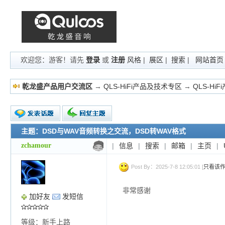
欢迎您：游客！请先
登录
或
注册
风格
|
展区
|
搜索
|
网站首页
乾龙盛产品用户交流区
→
QLS-HiFi产品及技术专区
→
QLS-Hi
主题：DSD与WAV音频转换之交流，DSD转WAV格式
新的主题
投票帖
zchamour
|
信息
|
搜索
|
邮箱
|
主页
|
交易帖
小字报
Post By：2025-7-8 12:05:01 [
只看该
非常感谢
加好友
发短信
等级：新手上路