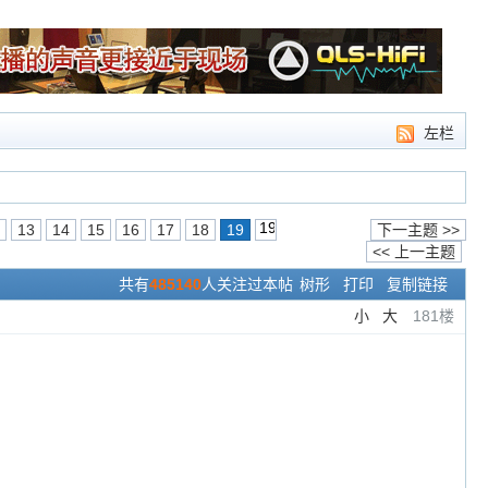
左栏
13
14
15
16
17
18
19
下一主题 >>
<< 上一主题
共有
485140
人关注过本帖
树形
打印
复制链接
小
大
181楼