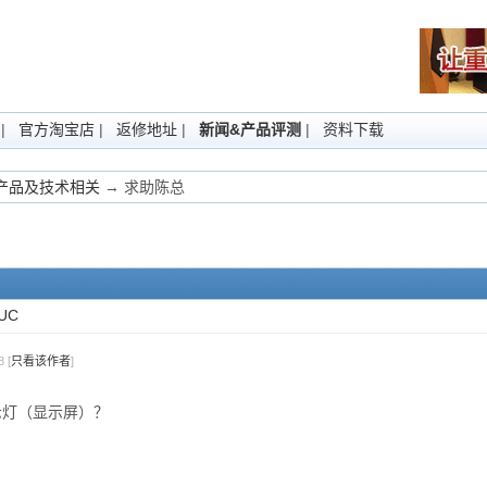
|
官方淘宝店
|
返修地址
|
新闻&产品评测
|
资料下载
Fi产品及技术相关
→ 求助陈总
UC
 [
只看该作者
]
示灯（显示屏）？