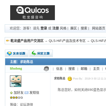
欢迎您：游客！请先
登录
或
注册
风格
|
展区
|
搜索
|
网站首页
乾龙盛产品用户交流区
→
QLS-HiFi产品及技术专区
→
QLS-Hi
主题：求助陈总
新的主题
投票帖
lifudong
|
信息
|
搜索
|
邮箱
|
主页
|
交易帖
小字报
求助陈总
Post By：2018-3-30 12:11:18
陈总您好，如何关闭690蓝色显
加好友
发短信
等级：论坛游侠