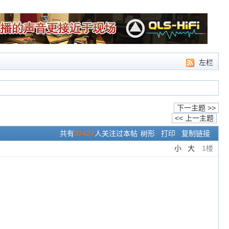
左栏
下一主题 >>
<< 上一主题
共有
37427
人关注过本帖
树形
打印
复制链接
小
大
1楼