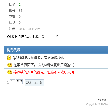
帖子：
2
积分：81
威望：0
精华：0
注册：
2026-6-28 14:24:47
树形列表：
QA390LE高频偏暗，有方法解决么
在菜单界面下，长按M键恢复出厂设置试...
接圈铁的入耳的好点，但我不喜欢听入耳...
1
3条 1/1 页
RSS2.0
|
Copyright © 2009 