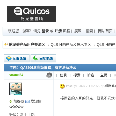
欢迎您：游客！请先
登录
或
注册
风格
|
展区
|
搜索
|
网站首页
乾龙盛产品用户交流区
→
QLS-HiFi产品及技术专区
→
QLS-HiF
主题：QA390LE高频偏暗，有方法解决么
新的主题
投票帖
xuanzi84
|
信息
|
搜索
|
邮箱
|
主页
|
交易帖
小字报
Post By：2026-7-1 15:05:27 [
只看该作
接圈铁的入耳的好点，但我不喜欢
加好友
发短信
等级：新手上路