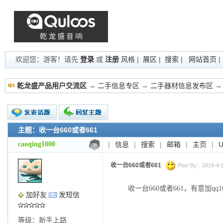
欢迎您：游客！请先
登录
或
注册
风格
|
展区
|
搜索
|
网站首页
乾龙盛产品用户交流区
→
二手信息专区
→
二手器材信息发布区
→
主题：收一台660或者661
新的主题
投票帖
caoqing1000
|
信息
|
搜索
|
邮箱
|
主页
|
交易帖
小字报
收一台660或者661
Post By：2019-4-10
收一台660或者661，有意加qq105
加好友
发短信
等级：新手上路