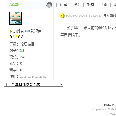
fts120
|
信息
|
搜索
|
邮箱
|
主页
|
Post By：2020-5-6 13:10:53 [
只看该作
买了661，跟以前的660对
加好友
发短信
再用折腾了。
等级：论坛游民
帖子：
13
积分：245
威望：0
精华：0
注册：
2018-12-14 23:21:02
RSS2.0
|
Copyright © 2009 
Power