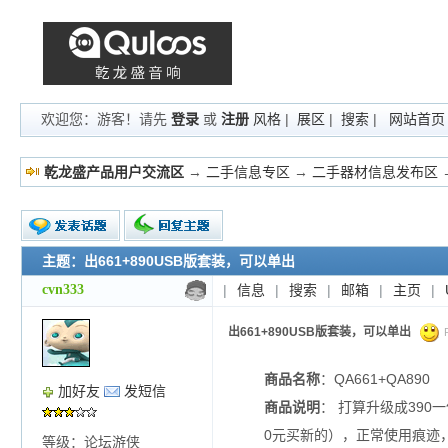
欢迎您：游客！请先
登录
或
注册
风格
|
展区
|
搜索
|
网站首页
乾龙盛产品用户交流区
→
二手信息专区
→
二手器材信息发布区
主题：出661+890USB版套装，可以单出
新的主题
投票帖
cvn333
|
信息
|
搜索
|
邮箱
|
主页
|
交易帖
小字报
出661+890USB版套装，可以单出
P
商品名称
：QA661+QA890
加好友
发短信
商品说明
： 打算升级成39
0元买新的），正常使用痕迹
等级：论坛游侠