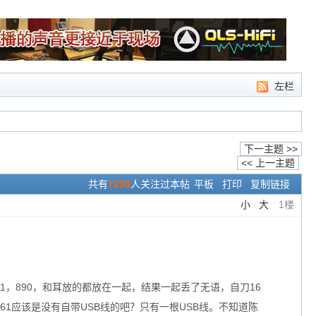
左栏
下一主题 >>
<< 上一主题
共有
7290
人关注过本帖
平板
打印
复制链接
小
大
1楼
1，890，和耳放的都放在一起，结果一起丢了无语，自刀16
1应该是没有自带USB线的吧？只有一根USB线。不知道陈