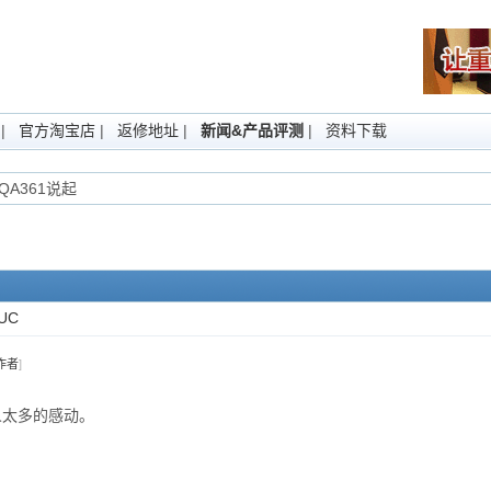
|
官方淘宝店
|
返修地址
|
新闻&产品评测
|
资料下载
A361说起
UC
作者
]
人太多的感动。