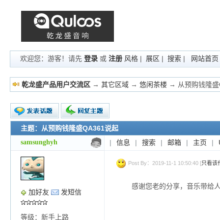
欢迎您：游客！请先
登录
或
注册
风格
|
展区
|
搜索
|
网站首页
乾龙盛产品用户交流区
→
其它区域
→
悠闲茶楼
→ 从预购钱隆盛Q
主题：从预购钱隆盛QA361说起
新的主题
投票帖
samsunghyh
|
信息
|
搜索
|
邮箱
|
主页
|
交易帖
小字报
Post By：2019-11-1 10:50:40 [
只看该
感谢您老的分享，音乐带给
加好友
发短信
等级：新手上路