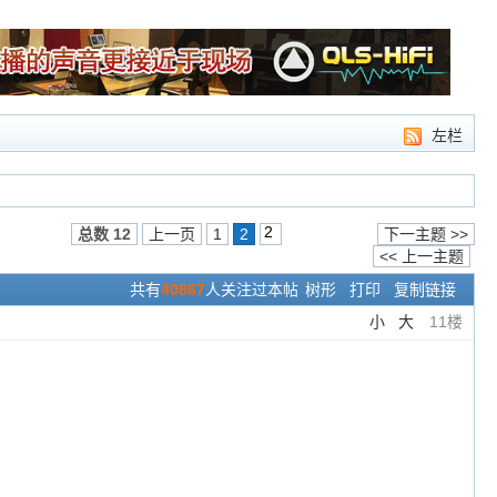
左栏
总数 12
上一页
1
2
下一主题 >>
<< 上一主题
共有
40867
人关注过本帖
树形
打印
复制链接
小
大
11楼