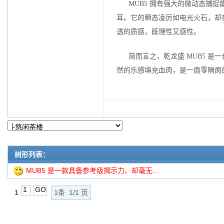
MUB5 拥有强大的微动态捕
耳。它的瞬态凌厉如电光火石，却
透的质感，既理性又感性。
简而言之，乾龙盛 MUB5 
然的乐感填充血肉，是一扇零隔阂
树形列表：
MUB5 是一款具备参考级揭示力、却毫无...
1
1条 1/1 页