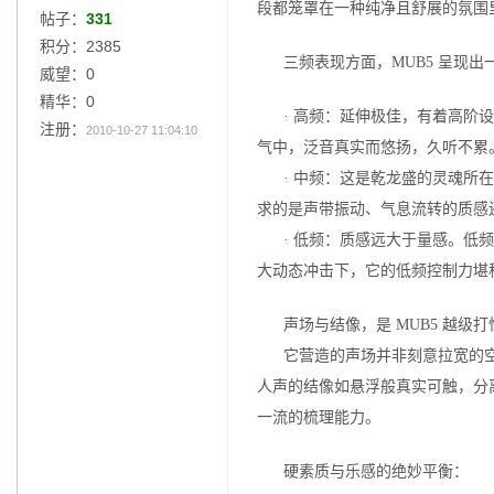
段都笼罩在一种纯净且舒展的氛围
帖子：
331
积分：2385
三频表现方面，MUB5 呈现出
威望：0
精华：0
· 高频：延伸极佳，有着高阶
注册：
2010-10-27 11:04:10
气中，泛音真实而悠扬，久听不累
· 中频：这是乾龙盛的灵魂所
求的是声带振动、气息流转的质感
· 低频：质感远大于量感。低
大动态冲击下，它的低频控制力堪
声场与结像，是 MUB5 越级
它营造的声场并非刻意拉宽的
人声的结像如悬浮般真实可触，分
一流的梳理能力。
硬素质与乐感的绝妙平衡：