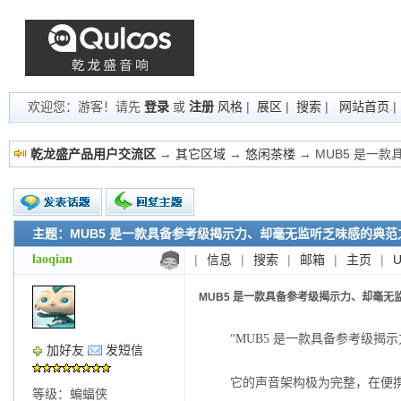
欢迎您：游客！请先
登录
或
注册
风格
|
展区
|
搜索
|
网站首页
乾龙盛产品用户交流区
→
其它区域
→
悠闲茶楼
→ MUB5 是一
主题：MUB5 是一款具备参考级揭示力、却毫无监听乏味感的典范
新的主题
投票帖
laoqian
|
信息
|
搜索
|
邮箱
|
主页
|
交易帖
小字报
MUB5 是一款具备参考级揭示力、却毫无
“MUB5 是一款具备参考级揭
加好友
发短信
它的声音架构极为完整，在便
等级：蝙蝠侠