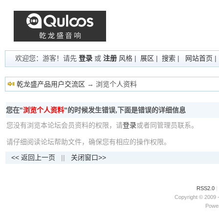
欢迎您：游客！请先
登录
或
注册
风格
|
展区
|
搜索
|
网站首页
乾龙盛产品用户交流区
→ 浏览个人资料
您在"
浏览个人资料
"的时候发生错误,下面是错误的详细信息
您没有浏览本论坛会员资料的权限，请
登录
或者同管理员联系。
请仔细阅读论坛帮助文件，确保您有相应的操作权限。
<< 返回上一页
||
关闭窗口>>
RSS2.0
|
Copyright © 2009 
Power