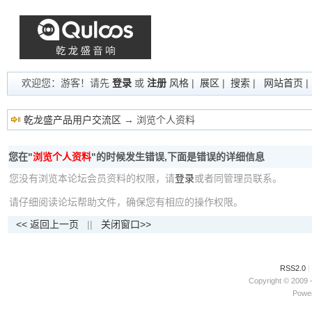
欢迎您：游客！请先
登录
或
注册
风格
|
展区
|
搜索
|
网站首页
乾龙盛产品用户交流区
→ 浏览个人资料
您在"
浏览个人资料
"的时候发生错误,下面是错误的详细信息
您没有浏览本论坛会员资料的权限，请
登录
或者同管理员联系。
请仔细阅读论坛帮助文件，确保您有相应的操作权限。
<< 返回上一页
||
关闭窗口>>
RSS2.0
|
Copyright © 2009 
Power