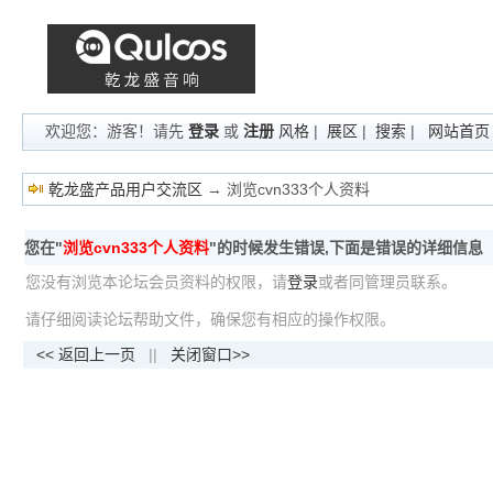
欢迎您：游客！请先
登录
或
注册
风格
|
展区
|
搜索
|
网站首页
乾龙盛产品用户交流区
→ 浏览cvn333个人资料
您在"
浏览cvn333个人资料
"的时候发生错误,下面是错误的详细信息
您没有浏览本论坛会员资料的权限，请
登录
或者同管理员联系。
请仔细阅读论坛帮助文件，确保您有相应的操作权限。
<< 返回上一页
||
关闭窗口>>