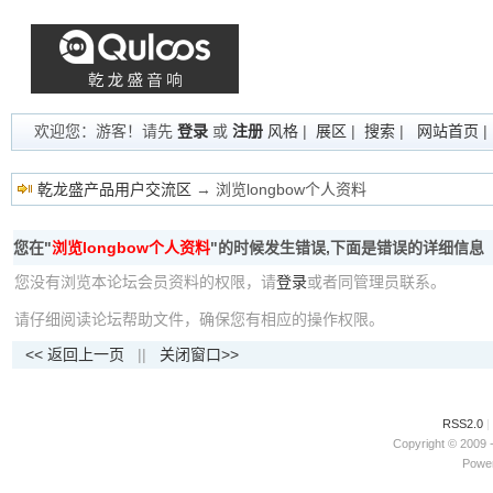
欢迎您：游客！请先
登录
或
注册
风格
|
展区
|
搜索
|
网站首页
乾龙盛产品用户交流区
→ 浏览longbow个人资料
您在"
浏览longbow个人资料
"的时候发生错误,下面是错误的详细信息
您没有浏览本论坛会员资料的权限，请
登录
或者同管理员联系。
请仔细阅读论坛帮助文件，确保您有相应的操作权限。
<< 返回上一页
||
关闭窗口>>
RSS2.0
|
Copyright © 2009 
Power