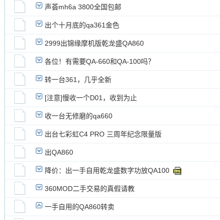
声荟mh6a 3800全国包邮
出个十月底的qa361金色
2999出锦缘摩机版乾龙盛QA860
各位！有需要QA-660和QA-100吗？
转一台361，几乎全新
[注意]慢收一个D01，收到为止
收一台无修磨的qa660
出台七彩虹C4 PRO 三周年纪念限量版
出QA860
降价：出一手自用乾龙盛数字功放QA100
360MOD二手交易的真假请教
一手自用的QA860转卖