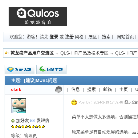
欢迎您：游客！请先
登录
或
注册
风格
|
展区
|
搜索
|
网站首页
乾龙盛产品用户交流区
→
QLS-HiFi产品及技术专区
→
QLS-HiF
主题：[建议]MUB1问题
新的主题
投票帖
clark
|
信息
|
搜索
|
邮箱
|
主页
|
交易帖
小字报
Post By：2024-2-19 17:39:46 [
显示全
菜单不太想做太多选项，否则操控
加好友
发短信
原来菜单是有自动熄屏的选项，后
等级：管理员