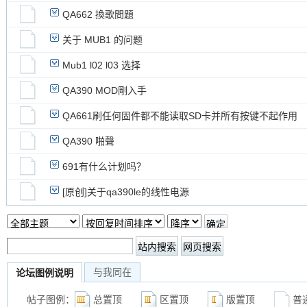
QA662 換歌問題
关于 MUB1 的问题
Mub1 l02 l03 选择
QA390 MOD剛入手
QA661刷任何固件都不能读取SD卡并所有按键不起作用
QA390 啪聲
691有什么计划吗？
[原创]关于qa390le的线性电源
与我同在
论坛图例说明
帖子图例：
总置顶
区置顶
版置顶
普