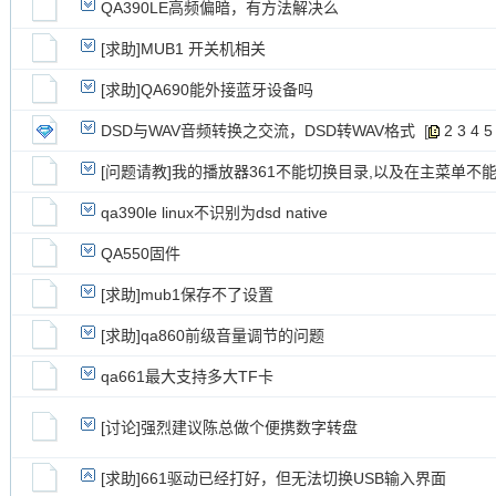
QA390LE高频偏暗，有方法解决么
[求助]MUB1 开关机相关
[求助]QA690能外接蓝牙设备吗
DSD与WAV音频转换之交流，DSD转WAV格式
[
2
3
4
5
[问题请教]我的播放器361不能切换目录,以及在主菜单不能
qa390le linux不识别为dsd native
QA550固件
[求助]mub1保存不了设置
[求助]qa860前级音量调节的问题
qa661最大支持多大TF卡
[讨论]强烈建议陈总做个便携数字转盘
[求助]661驱动已经打好，但无法切换USB输入界面