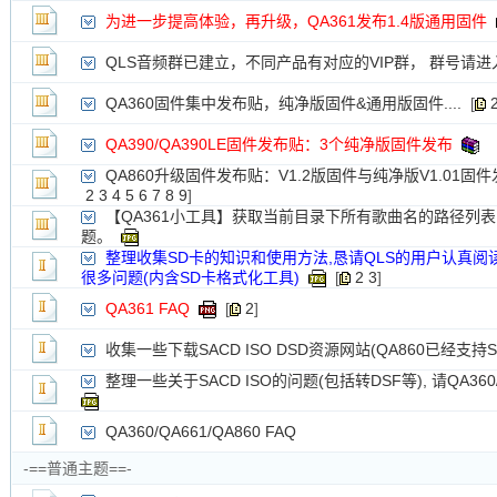
新小字报
为进一步提高体验，再升级，QA361发布1.4版通用固件
QLS音频群已建立，不同产品有对应的VIP群， 群号请进
QA360固件集中发布贴，纯净版固件&通用版固件....
[
QA390/QA390LE固件发布贴：3个纯净版固件发布
QA860升级固件发布贴：V1.2版固件与纯净版V1.01固
2
3
4
5
6
7
8
9
]
【QA361小工具】获取当前目录下所有歌曲名的路径列
题。
整理收集SD卡的知识和使用方法,恳请QLS的用户认真阅
很多问题(内含SD卡格式化工具)
[
2
3
]
QA361 FAQ
[
2
]
收集一些下载SACD ISO DSD资源网站(QA860已经支持SA
整理一些关于SACD ISO的问题(包括转DSF等), 请QA360
QA360/QA661/QA860 FAQ
-==普通主题==-