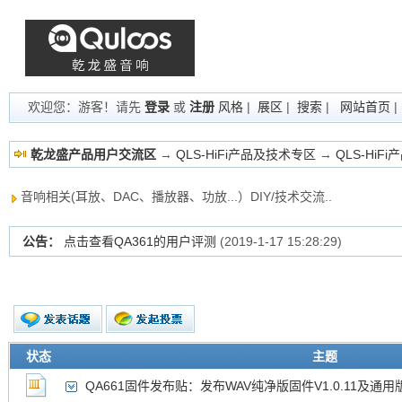
欢迎您：游客！请先
登录
或
注册
风格
|
展区
|
搜索
|
网站首页
乾龙盛产品用户交流区
→
QLS-HiFi产品及技术专区
→
QLS-HiF
音响相关(耳放、DAC、播放器、功放...）DIY/技术交流..
公告：
QA390的用户评价，能搭哪些耳机? 声音怎么样？
(2019-11-
新的主题
状态
主题
投票帖
QA661固件发布贴：发布WAV纯净版固件V1.0.11及通用版固
交易帖