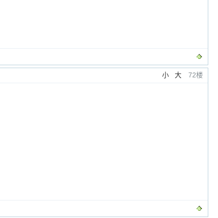
小
大
72楼