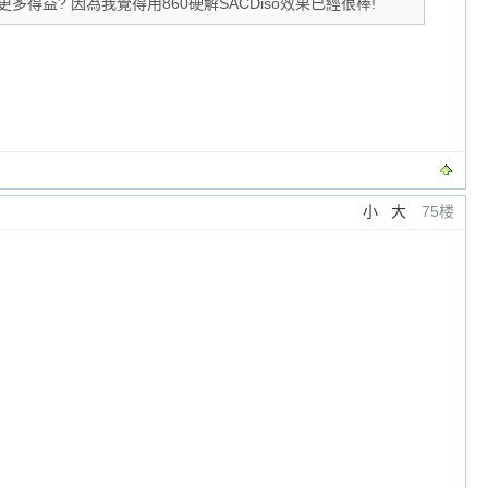
更多得益? 因為我覺得用860硬解SACDiso效果已經很棒!
小
大
75楼