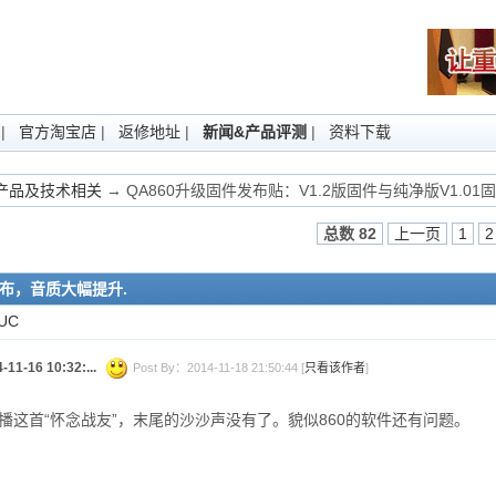
|
官方淘宝店
|
返修地址
|
新闻&产品评测
|
资料下载
Fi产品及技术相关
→ QA860升级固件发布贴：V1.2版固件与纯净版V1.0
总数 82
上一页
1
2
发布，音质大幅提升.
UC
16 10:32:...
Post By：2014-11-18 21:50:44 [
只看该作者
]
是播这首“怀念战友”，末尾的沙沙声没有了。貌似860的软件还有问题。