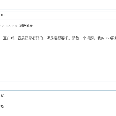
UC
22 15:21:59 [
只看该作者
]
天一直在听，音质还是挺好的，满足我得要求。请教一个问题，我的860系统
UC
作者
]