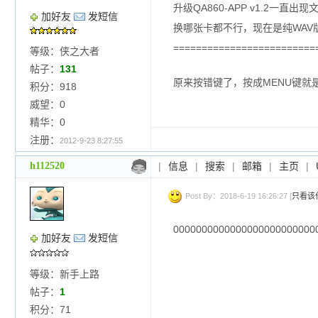
升级QA860-APP v1.2一直出现
加好友
发短信
换哪张卡都不行，现在是纯WAV
=========================
等级：侠之大者
帖子：
131
原来按错键了，按成MENU键就
积分：918
威望：0
精华：0
注册：
2012-9-23 8:27:55
h112520
|
信息
|
搜索
|
邮箱
|
主页
|
Post By：2018-6-19 16:26:27 [
只看该
0000000000000000000000000
加好友
发短信
等级：新手上路
帖子：
1
积分：71