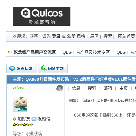
欢迎您：游客！请先
登录
或
注册
风格
|
展区
|
搜索
|
网站首页
乾龙盛产品用户交流区
→
QLS-HiFi产品及技术专区
→
QLS-Hi
主题：QA860升级固件发布贴：V1.2版固件与纯净版V1.01固件
新的主题
投票帖
zrfzxz
|
信息
|
搜索
|
邮箱
|
主页
|
交易帖
小字报
回复：（clark）以下是引用zrfzxz在2014-11-
860用的这张卡插到360上，还
加好友
发短信
等级：职业侠客