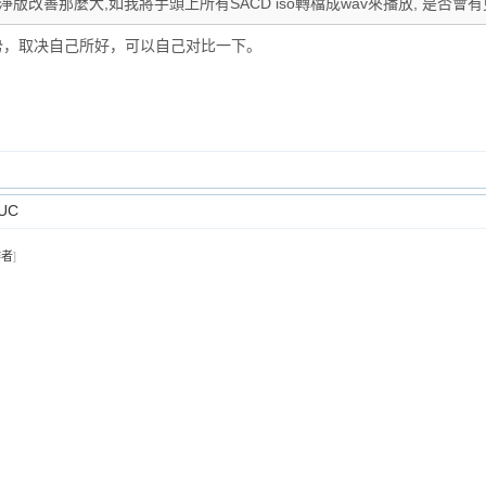
淨版改善那麼大,如我將手頭上所有SACD iso轉檔成wav來播放, 是否會有
有优势，取决自己所好，可以自己对比一下。
UC
作者
]