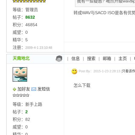
我有一些疑惑? 嘅然升級wav纯
等级：管理员
转成WAV与SACD ISO是各
帖子：
8632
积分：46854
威望：0
精华：5
注册：
2009-4-1 23:10:48
天南地北
|
信息
|
搜索
|
邮箱
|
主页
|
Post By：2015-1-23 2:28:13 [
只看该
怎么下载
加好友
发短信
等级：新手上路
帖子：
2
积分：82
威望：0
精华：0