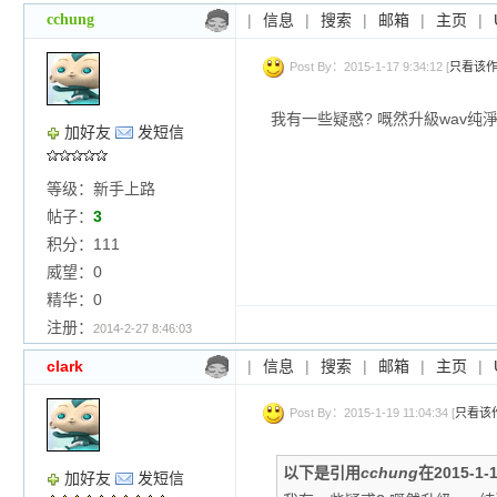
cchung
|
信息
|
搜索
|
邮箱
|
主页
|
Post By：2015-1-17 9:34:12 [
只看该
我有一些疑惑? 嘅然升級wav纯淨
加好友
发短信
等级：新手上路
帖子：
3
积分：111
威望：0
精华：0
注册：
2014-2-27 8:46:03
clark
|
信息
|
搜索
|
邮箱
|
主页
|
Post By：2015-1-19 11:04:34 [
只看该
以下是引用
cchung
在2015-1-
加好友
发短信