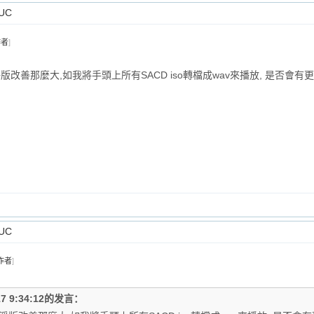
UC
作者
]
版改善那麼大,如我將手頭上所有SACD iso轉檔成wav來播放, 是否會有更
UC
作者
]
17 9:34:12的发言：