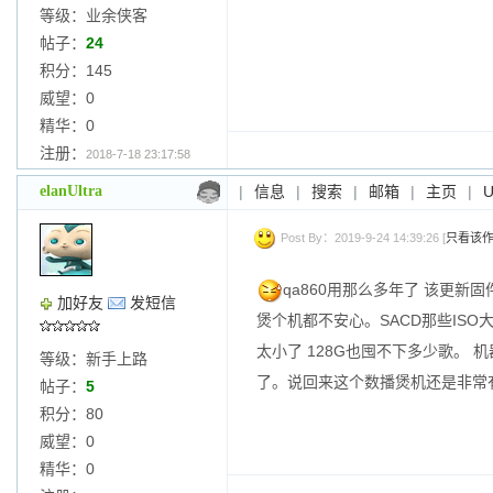
等级：业余侠客
帖子：
24
积分：145
威望：0
精华：0
注册：
2018-7-18 23:17:58
elanUltra
|
信息
|
搜索
|
邮箱
|
主页
|
Post By：2019-9-24 14:39:26 [
只看该
qa860用那么多年了 该更新固
加好友
发短信
煲个机都不安心。SACD那些ISO
太小了 128G也囤不下多少歌。
等级：新手上路
了。说回来这个数播煲机还是非常
帖子：
5
积分：80
威望：0
精华：0