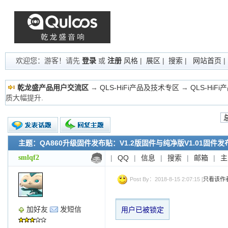
欢迎您：游客！请先
登录
或
注册
风格
|
展区
|
搜索
|
网站首页
乾龙盛产品用户交流区
→
QLS-HiFi产品及技术专区
→
QLS-HiF
质大幅提升.
主题：QA860升级固件发布贴：V1.2版固件与纯净版V1.01固件
新的主题
投票帖
smlqf2
|
QQ
|
信息
|
搜索
|
邮箱
|
主
交易帖
小字报
Post By：2018-8-15 2:07:15 [
只看该作
加好友
发短信
用户已被锁定