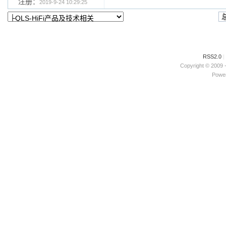
注册：
2019-9-24 10:29:25
RSS2.0
|
Copyright © 2009 
Power