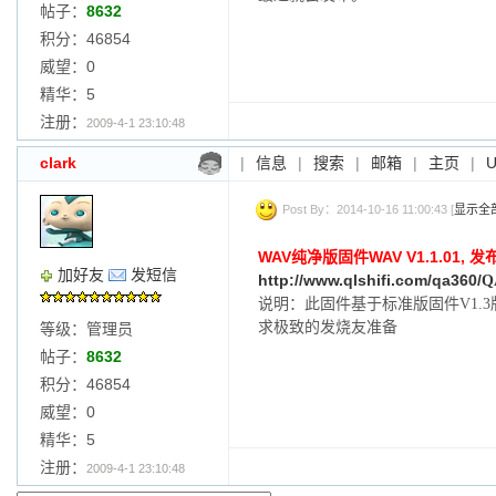
帖子：
8632
积分：46854
威望：0
精华：5
注册：
2009-4-1 23:10:48
clark
|
信息
|
搜索
|
邮箱
|
主页
|
Post By：2014-10-16 11:00:43 [
显示全
WAV纯净版固件WAV V1.1.01, 发
加好友
发短信
http://www.qlshifi.com/qa360/
Q
说明：此固件基于标准版固件V1.
求极致的发烧友准备
等级：管理员
帖子：
8632
积分：46854
威望：0
精华：5
注册：
2009-4-1 23:10:48