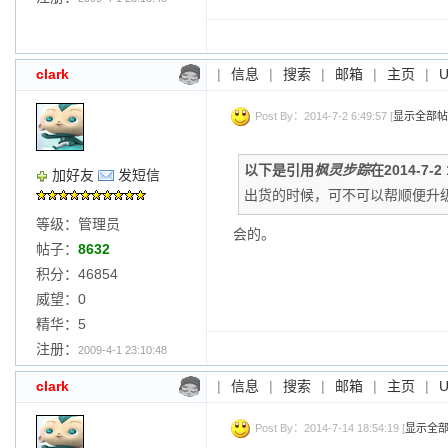
clark
|
信息
|
搜索
|
邮箱
|
主页
|
Post By：2014-7-2 6:49:57 [
显示全部帖
以下是引用
枫灵步踪
在2014-7-2
加好友
发短信
出货的时候，可不可以帮顺便升
等级：管理员
会的。
帖子：
8632
积分：46854
威望：0
精华：5
注册：
2009-4-1 23:10:48
clark
|
信息
|
搜索
|
邮箱
|
主页
|
Post By：2014-7-14 18:54:19 [
显示全