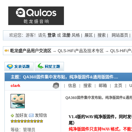
欢迎您：游客！请先
登录
或
注册
风格
|
展区
|
搜索
|
网站首页
乾龙盛产品用户交流区
→
QLS-HiFi产品及技术专区
→
QLS-HiF
主题：QA360固件集中发布贴，纯净版固件&通用版固件....
新的主题
投票帖
clark
|
信息
|
搜索
|
邮箱
|
主页
|
交易帖
小字报
QA360固件集中发布贴，纯净版固件&通用版
加好友
发短信
V1.4版的WAV纯净版固件，同
尾）
纯净版固件只支持WAV格式，不能
等级：管理员