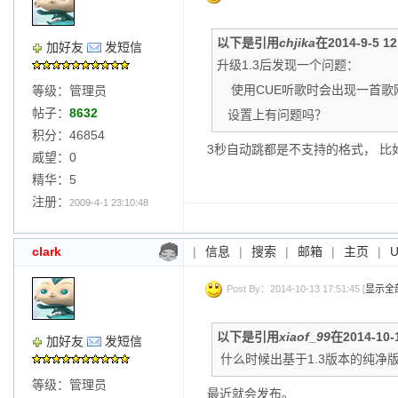
以下是引用
chjika
在2014-9-5 
加好友
发短信
升级1.3后发现一个问题：
使用CUE听歌时会出现一首歌
等级：管理员
帖子：
8632
设置上有问题吗？
积分：46854
3秒自动跳都是不支持的格式， 比如高
威望：0
精华：5
注册：
2009-4-1 23:10:48
clark
|
信息
|
搜索
|
邮箱
|
主页
|
Post By：2014-10-13 17:51:45 [
显示全
以下是引用
xiaof_99
在2014-10
加好友
发短信
什么时候出基于1.3版本的纯净
等级：管理员
最近就会发布。