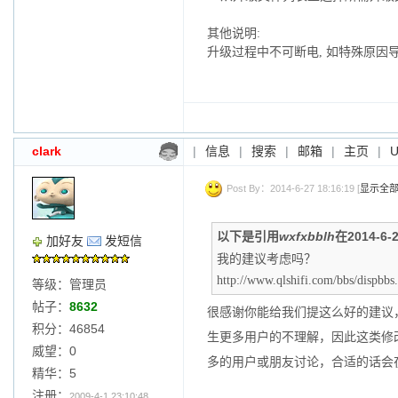
其他说明:
升级过程中不可断电, 如特殊原因导
clark
|
信息
|
搜索
|
邮箱
|
主页
|
Post By：2014-6-27 18:16:19 [
显示全
以下是引用
wxfxbblh
在2014-6-
加好友
发短信
我的建议考虑吗？
http://www.qlshifi.com/bbs/dispbb
等级：管理员
帖子：
8632
很感谢你能给我们提这么好的建议
积分：46854
生更多用户的不理解，因此这类修改
威望：0
多的用户或朋友讨论，合适的话会
精华：5
注册：
2009-4-1 23:10:48