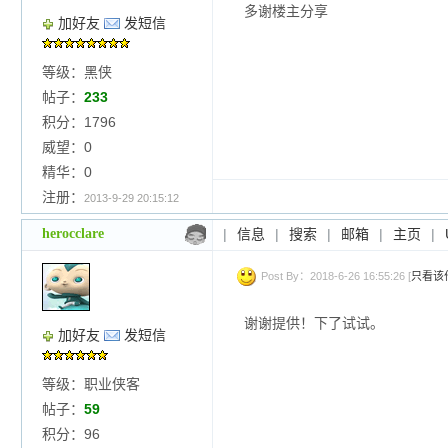
多谢楼主分享
加好友
发短信
等级：黑侠
帖子：
233
积分：1796
威望：0
精华：0
注册：
2013-9-29 20:15:12
herocclare
|
信息
|
搜索
|
邮箱
|
主页
|
Post By：2018-6-26 16:55:26 [
只看该
谢谢提供！下了试试。
加好友
发短信
等级：职业侠客
帖子：
59
积分：96