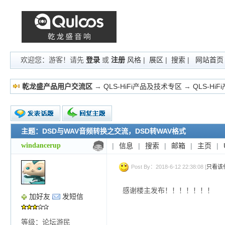
欢迎您：游客！请先
登录
或
注册
风格
|
展区
|
搜索
|
网站首页
乾龙盛产品用户交流区
→
QLS-HiFi产品及技术专区
→
QLS-Hi
主题：DSD与WAV音频转换之交流，DSD转WAV格式
新的主题
投票帖
windancerup
|
信息
|
搜索
|
邮箱
|
主页
|
交易帖
小字报
Post By：2018-6-12 22:38:08 [
只看该
感谢楼主发布！！！！！！！
加好友
发短信
等级：论坛游民