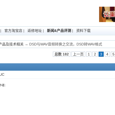
|
官方淘宝店
|
返修地址
|
新闻&产品评测
|
资料下载
Fi产品及技术相关
→ DSD与WAV音频转换之交流，DSD转WAV格式
总数 182
上一页
1
2
3
4
5
UC
作者
]