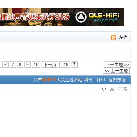
左栏
6
7
8
9
10
下一页
..19
下一主题 >>
<< 上一主题
共有
484910
人关注过本帖
树形
打印
复制链接
小
大
21楼