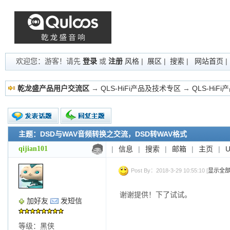
欢迎您：游客！请先
登录
或
注册
风格
|
展区
|
搜索
|
网站首页
乾龙盛产品用户交流区
→
QLS-HiFi产品及技术专区
→
QLS-HiF
主题：DSD与WAV音频转换之交流，DSD转WAV格式
新的主题
投票帖
qijian101
|
信息
|
搜索
|
邮箱
|
主页
|
交易帖
小字报
Post By：2018-3-29 10:55:10 [
显示全
谢谢提供！下了试试。
加好友
发短信
等级：黑侠