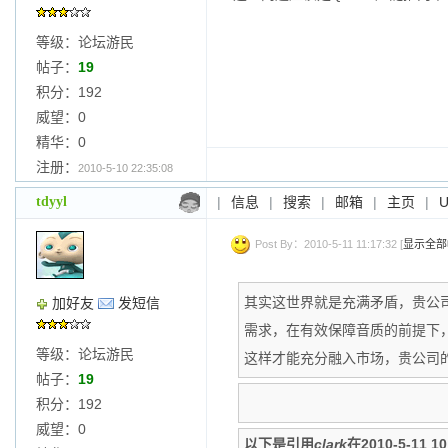
等级：论坛游民
帖子：
19
积分：192
威望：0
精华：0
注册：
2010-5-10 22:35:08
tdyyl
|
信息
|
搜索
|
邮箱
|
主页
|
Post By：2010-5-11 11:17:32 [
显示全部
其实这世界就是充满矛盾，贵公
加好友
发短信
需求，在有效保障音质的前提下
等级：论坛游民
这样才能充分融入市场，贵公司
帖子：
19
积分：192
威望：0
以下是引用
clark
在2010-5-11 