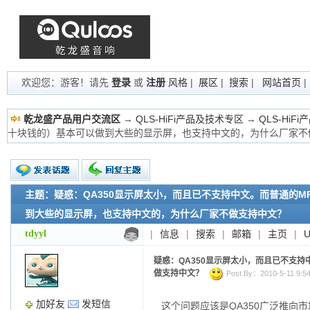
欢迎您：游客！请先
登录
或
注册
风格
|
展区
|
搜索
|
网站首页
乾龙盛产品用户交流区
→
QLS-HiFi产品及技术专区
→
QLS-HiF
十块钱的）基本可以做到大些的显示屏，也支持中文的，为什么厂家不
主题：疑惑：QA350显示屏太小，而且已不支持中文。而普通的M
新的主题
投票帖
到大些的显示屏，也支持中文的，为什么厂家不做支持中文？
交易帖
tdyyl
|
信息
|
搜索
|
邮箱
|
主页
|
小字报
疑惑：QA350显示屏太小，而且已不支
做支持中文？
Post By：2010-5-11 9:54
加好友
发短信
这个问题应该是QA350广泛推向