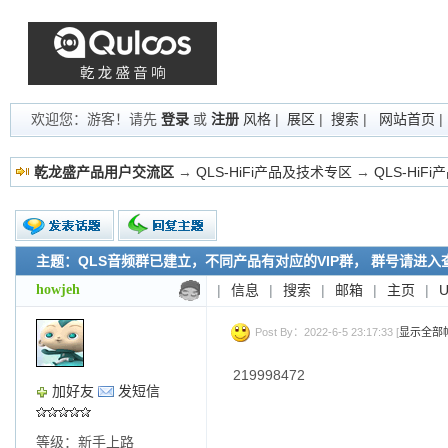
欢迎您：游客！请先
登录
或
注册
风格
|
展区
|
搜索
|
网站首页
乾龙盛产品用户交流区
→
QLS-HiFi产品及技术专区
→
QLS-HiF
主题：QLS音频群已建立，不同产品有对应的VIP群， 群号请进入
新的主题
投票帖
howjeh
|
信息
|
搜索
|
邮箱
|
主页
|
交易帖
小字报
Post By：2022-6-5 23:17:33 [
显示全部
219998472
加好友
发短信
等级：新手上路