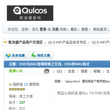
欢迎您：游客！请先
登录
或
注册
风格
|
展区
|
搜索
|
网站首页
乾龙盛产品用户交流区
→
QLS-HiFi产品及技术专区
→
QLS-HiF
主题：DSD与WAV音频转换之交流，DSD转WAV格式
新的主题
投票帖
黒澤いゆ
|
QQ
|
信息
|
搜索
|
邮箱
|
主
交易帖
小字报
回复：（qmyxhrx）请问用这个软件把dsd
加好友
发短信
照这么说的话,那ALL TO DSD 还
等级：侠之大者
帖子：
137
积分：972