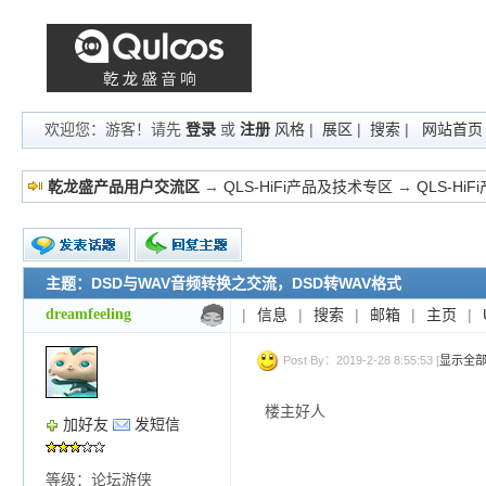
欢迎您：游客！请先
登录
或
注册
风格
|
展区
|
搜索
|
网站首页
乾龙盛产品用户交流区
→
QLS-HiFi产品及技术专区
→
QLS-Hi
主题：DSD与WAV音频转换之交流，DSD转WAV格式
新的主题
投票帖
dreamfeeling
|
信息
|
搜索
|
邮箱
|
主页
|
交易帖
小字报
Post By：2019-2-28 8:55:53 [
显示全
楼主好人
加好友
发短信
等级：论坛游侠