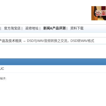
|
官方淘宝店
|
返修地址
|
新闻&产品评测
|
资料下载
Fi产品及技术相关
→ DSD与WAV音频转换之交流，DSD转WAV格式
UC
部帖子
]