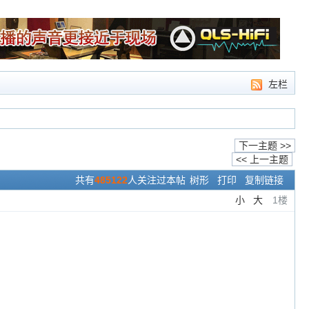
左栏
下一主题 >>
<< 上一主题
共有
485122
人关注过本帖
树形
打印
复制链接
小
大
1楼