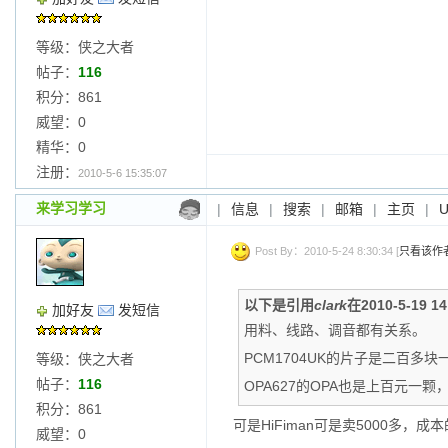
等级：侠之大者
帖子：
116
积分：861
威望：0
精华：0
注册：
2010-5-6 15:35:07
来学习学习
|
信息
|
搜索
|
邮箱
|
主页
|
Post By：2010-5-24 8:30:34 [
只看该作
以下是引用
clark
在2010-5-19 
加好友
发短信
用料、线路、调音都有关系。
PCM1704UK的片子是二百多
等级：侠之大者
帖子：
116
OPA627的OPA也是上百元一
积分：861
可是HiFiman可是卖5000多
威望：0