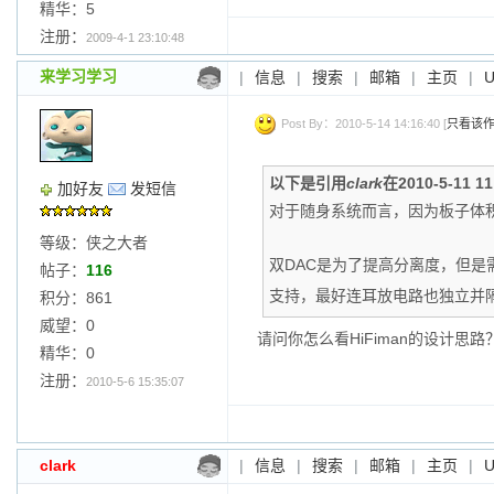
精华：5
注册：
2009-4-1 23:10:48
来学习学习
|
信息
|
搜索
|
邮箱
|
主页
|
Post By：2010-5-14 14:16:40 [
只看该
以下是引用
clark
在2010-5-11 
加好友
发短信
对于随身系统而言，因为板子体积
等级：侠之大者
双DAC是为了提高分离度，但是需
帖子：
116
支持，最好连耳放电路也独立并
积分：861
威望：0
请问你怎么看HiFiman的设计思路
精华：0
注册：
2010-5-6 15:35:07
clark
|
信息
|
搜索
|
邮箱
|
主页
|