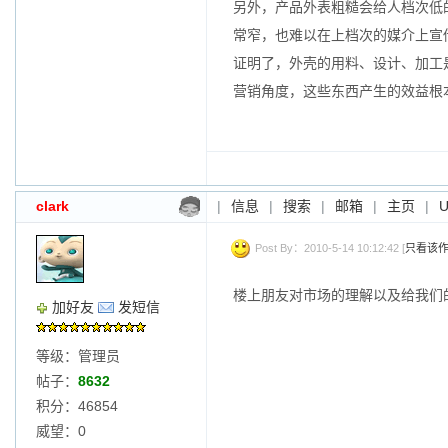
另外，产品外表粗糙会给人档次低
常窄，也难以在上档次的媒介上宣
证明了，外壳的用料、设计、加工
营销角度，这些东西产生的效益根
clark
|
信息
|
搜索
|
邮箱
|
主页
|
Post By：2010-5-14 10:12:42 [
只看该
楼上朋友对市场的理解以及给我们
加好友
发短信
等级：管理员
帖子：
8632
积分：46854
威望：0