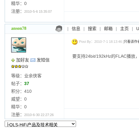
精华：0
注册：
2010-5-6 15:35:07
anson78
|
信息
|
搜索
|
邮箱
|
主页
|
Post By：2010-7-1 18:13:46 [
只看该作
要支持24bit/192kHz的FL
加好友
发短信
等级：业余侠客
帖子：
37
积分：410
威望：0
精华：0
注册：
2010-6-30 22:27:26