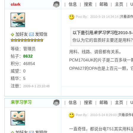
clark
|
信息
|
搜索
|
邮箱
|
主页
|
Post By：2010-5-19 14:34:14 [
只看该
以下是引用
来学习学习
在2010-5
加好友
发短信
你认为它的音质好主要还是用料
等级：管理员
用料、线路、调音都有关系。
帖子：
8632
PCM1704UK的片子是二百多块
积分：46854
OPA627的OPA也是上百元一颗
威望：0
精华：5
注册：
2009-4-1 23:10:48
来学习学习
|
信息
|
搜索
|
邮箱
|
主页
|
Post By：2010-5-24 8:29:03 [
只看该作
一直奇怪，都说台电T51其实用料
加好友
发短信