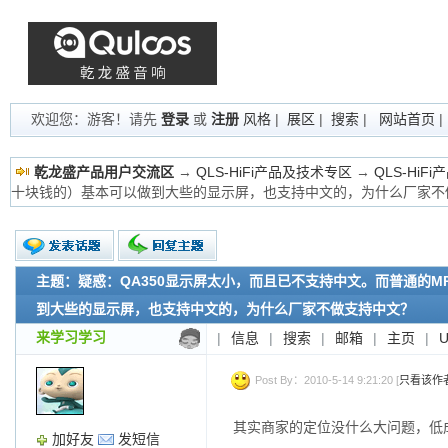
欢迎您：游客！请先
登录
或
注册
风格
|
展区
|
搜索
|
网站首页
乾龙盛产品用户交流区
→
QLS-HiFi产品及技术专区
→
QLS-HiF
十块钱的）基本可以做到大些的显示屏，也支持中文的，为什么厂家不
主题：疑惑：QA350显示屏太小，而且已不支持中文。而普通的M
新的主题
投票帖
到大些的显示屏，也支持中文的，为什么厂家不做支持中文？
交易帖
来学习学习
|
信息
|
搜索
|
邮箱
|
主页
|
小字报
Post By：2010-5-14 9:21:20 [
只看该作
其实商家的定位没什么大问题，低
加好友
发短信