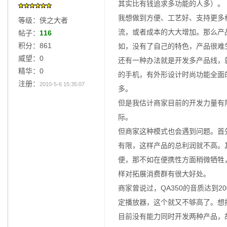
其实比有钱追求多功能的人多）。
我想做到方便、工艺好、支持更多
等级：侠之大者
流，或者成本的大大增加。那么产
帖子：
116
积分：861
如，没有了自己的特色，产品很难
威望：0
还有一种办法就是开发多产品线，
精华：0
的手机，有外形设计时尚功能全面
注册：
2010-5-6 15:35:07
多。
但是我估计商家目前的开发力量有
际。
但商家这种模式也会遇到问题。首
有限，这样产品的总利润就不高。
便，那不如在便携性方面稍微牺牲
样对拓展消费群有很大好处。
商家曾说过，QA350的音质达到2
定播放器，这个就又不够高了。想
目前没有能力同时开发两种产品，