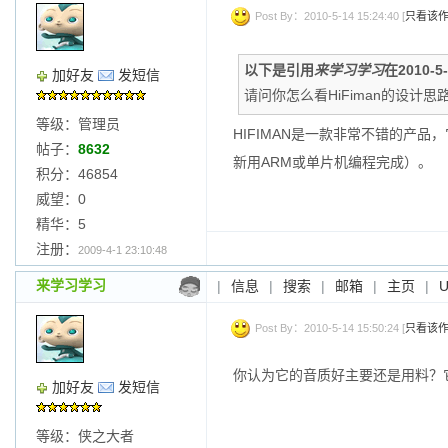
Post By：2010-5-14 15:24:40 [
只看该
以下是引用
来学习学习
在2010-5
加好友
发短信
请问你怎么看HiFiman的设计思
等级：管理员
HIFIMAN是一款非常不错的产
帖子：
8632
新用ARM或单片机编程完成）。
积分：46854
威望：0
精华：5
注册：
2009-4-1 23:10:48
来学习学习
|
信息
|
搜索
|
邮箱
|
主页
|
Post By：2010-5-14 15:50:24 [
只看该
你认为它的音质好主要还是用料？
加好友
发短信
等级：侠之大者