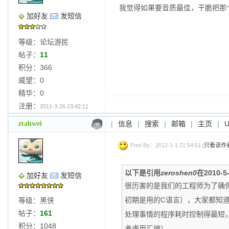
我觉得如果要音质最佳，干脆把那
加好友
发短信
等级：论坛游民
帖子：
11
积分：366
威望：0
精华：0
注册：
2011-3-26 23:42:11
ztahwei
|
信息
|
搜索
|
邮箱
|
主页
|
Post By：2012-1-1 21:54:51 [
只看该作
以下是引用
zeroshen0
在2010-5
加好友
发短信
很历害的是我们的工程师为了确
初期是用的C语言），大家都知
等级：黑侠
帖子：
161
处理事情的程序耗时控制得最短
积分：1048
考虑用汇编）。