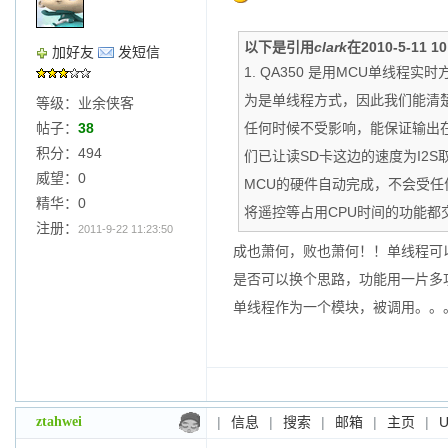
以下是引用
clark
在2010-5-11 
加好友
发短信
1. QA350 是用MCU单线
为是单线程方式，因此我们能清
等级：业余侠客
帖子：
38
任何时候不受影响，能保证输出
积分：494
们已让读SD卡这边的速度为I2
威望：0
MCU的硬件自动完成，不会受任
精华：0
将遥控等占用CPU时间的功能都
注册：
2011-9-22 11:23:50
成也萧何，败也萧何！！单线程可
是否可以换个思路，功能用一片多
单线程作为一个模块，被调用。。
ztahwei
|
信息
|
搜索
|
邮箱
|
主页
|