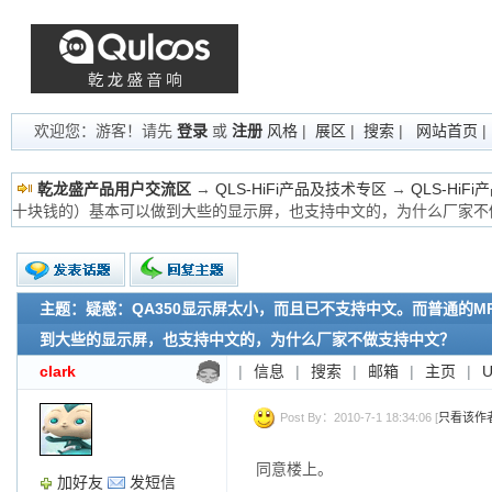
欢迎您：游客！请先
登录
或
注册
风格
|
展区
|
搜索
|
网站首页
乾龙盛产品用户交流区
→
QLS-HiFi产品及技术专区
→
QLS-HiF
十块钱的）基本可以做到大些的显示屏，也支持中文的，为什么厂家不
主题：疑惑：QA350显示屏太小，而且已不支持中文。而普通的M
新的主题
投票帖
到大些的显示屏，也支持中文的，为什么厂家不做支持中文？
交易帖
clark
|
信息
|
搜索
|
邮箱
|
主页
|
小字报
Post By：2010-7-1 18:34:06 [
只看该作
同意楼上。
加好友
发短信