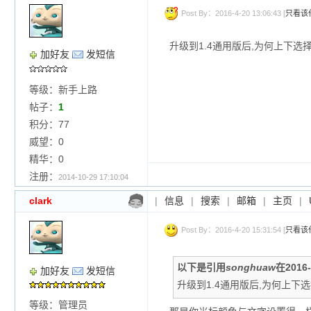
Post By：2016-4-20 13:06:43 [
只看该
升级到1.4通用版后,为何上下选
加好友
发短信
等级：新手上路
帖子：
1
积分：77
威望：0
精华：0
注册：
2014-10-29 17:10:04
clark
|
信息
|
搜索
|
邮箱
|
主页
|
Post By：2016-4-20 15:31:54 [
只看该
以下是引用
songhuaw
在2016
加好友
发短信
升级到1.4通用版后,为何上下
等级：管理员