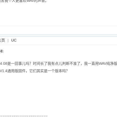
而言我个人更喜欢WAV的声音。
主页
|
UC
者
]
1.4.08是一回事儿吗？时间长了我有点儿判断不准了，我一直用WAV纯净版V
没有V1.4通用版固件，它们其实是一个版本吗？