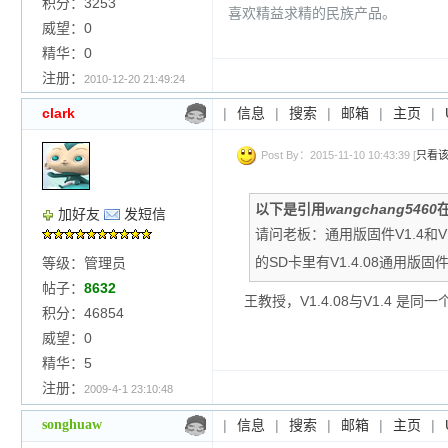
积分：3253
喜欢精益求精的民族产品。
威望：0
精华：0
注册：
2010-12-20 21:49:24
clark
|
信息
|
搜索
|
邮箱
|
主页
|
Post By：2015-11-10 10:43:39 [
只看
以下是引用
wangchang5460
在
加好友
发短信
请问老板：通用版固件V1.4和V
的SD卡里有V1.4.08通用版
等级：管理员
帖子：
8632
王教授，V1.4.08与V1.4 是同
积分：46854
威望：0
精华：5
注册：
2009-4-1 23:10:48
songhuaw
|
信息
|
搜索
|
邮箱
|
主页
|