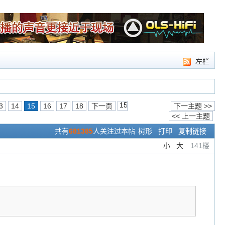
左栏
3
14
15
16
17
18
下一页
下一主题 >>
<< 上一主题
共有
681385
人关注过本帖
树形
打印
复制链接
小
大
141楼