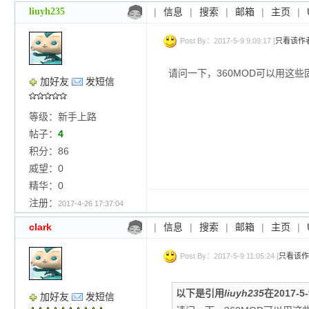
liuyh235
|
信息
|
搜索
|
邮箱
|
主页
|
Post By：2017-5-9 9:09:17 [
只看该作
请问一下，360MOD可以用这些
加好友
发短信
等级：新手上路
帖子：
4
积分：86
威望：0
精华：0
注册：
2017-4-26 17:37:04
clark
|
信息
|
搜索
|
邮箱
|
主页
|
Post By：2017-5-9 11:05:24 [
只看该作
以下是引用
liuyh235
在2017-5
加好友
发短信