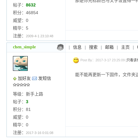
那是你光标颜色与文字设置得一
帖子：
8632
积分：46854
威望：0
精华：5
注册：
2009-4-1 23:10:48
chen_simple
|
信息
|
搜索
|
邮箱
|
主页
|
Post By：2017-3-17 23:25:09 [
只看该
能不能再更新一下固件，文件夹
加好友
发短信
等级：新手上路
帖子：
3
积分：81
威望：0
精华：0
注册：
2017-3-16 0:01:08