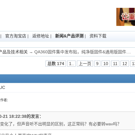
|
官方淘宝店
|
返修地址
|
新闻&产品评测
|
资料下载
Fi产品及技术相关
→ QA360固件集中发布贴，纯净版固件&通用版固件....
总数 174
1..
上一页
9
10
11
12
1
UC
该作者
]
0-21 18:22:38的发言：
体积变化了，但声音听不出明显的区别，这正常码？有必要转wav吗？