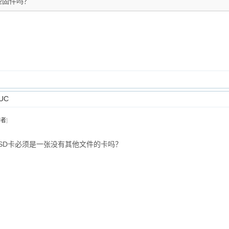
些固件吗？
UC
作者
]
SD卡必须是一张没有其他文件的卡吗？