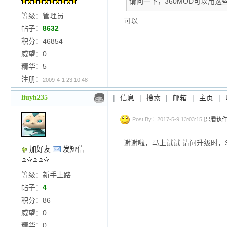
请问一下，360MOD可以用这
等级：管理员
可以
帖子：
8632
积分：46854
威望：0
精华：5
注册：
2009-4-1 23:10:48
liuyh235
|
信息
|
搜索
|
邮箱
|
主页
|
Post By：2017-5-9 13:03:15 [
只看该
谢谢啦，马上试试 请问升级时，
加好友
发短信
等级：新手上路
帖子：
4
积分：86
威望：0
精华：0