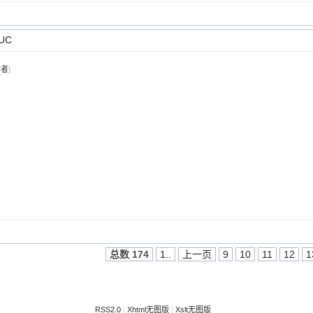
UC
作者
]
总数 174
1..
上一页
9
10
11
12
1
RSS2.0
|
Xhtml无图版
|
Xslt无图版