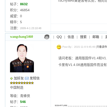
ISO与WAV算是各有优势，相对
帖子：
8632
积分：46854
威望：0
精华：5
注册：
2009-4-1 23:10:48
wangchang5460
|
QQ
|
信息
|
搜索
|
邮箱
|
Post By：2015-11-8 9:45:49 [
只看该作
请问老板：通用版固件V1.4和V
卡里有V1.4.08通用版固件而
加好友
发短信
中国制造
等级：青蜂侠
帖子：
546