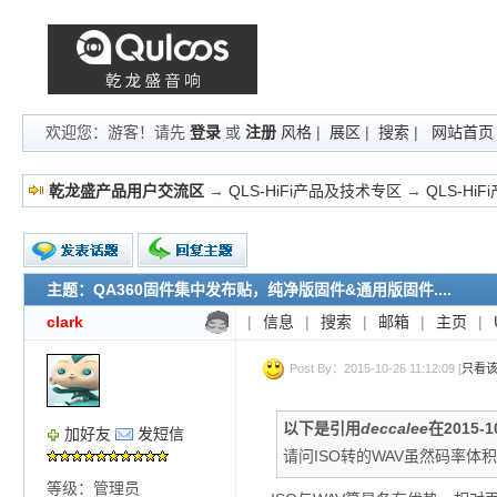
欢迎您：游客！请先
登录
或
注册
风格
|
展区
|
搜索
|
网站首页
乾龙盛产品用户交流区
→
QLS-HiFi产品及技术专区
→
QLS-Hi
主题：QA360固件集中发布贴，纯净版固件&通用版固件....
新的主题
投票帖
clark
|
信息
|
搜索
|
邮箱
|
主页
|
交易帖
小字报
Post By：2015-10-26 11:12:09 [
只看
以下是引用
deccalee
在2015-1
加好友
发短信
请问ISO转的WAV虽然码率
等级：管理员