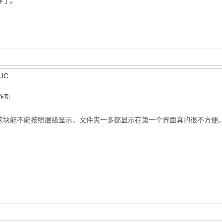
样了。
UC
作者
]
这块能不能按照层级显示，文件夹一多都显示在第一个界面真的很不方便。