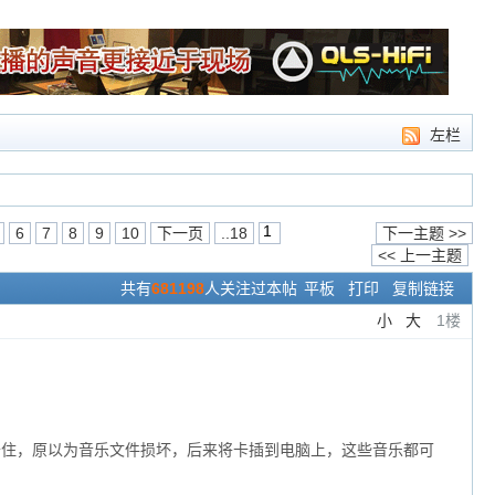
左栏
6
7
8
9
10
下一页
..18
下一主题 >>
<< 上一主题
共有
681198
人关注过本帖
平板
打印
复制链接
小
大
1楼
卡住，原以为音乐文件损坏，后来将卡插到电脑上，这些音乐都可