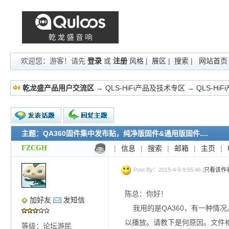
欢迎您：游客！请先
登录
或
注册
风格
|
展区
|
搜索
|
网站首页
乾龙盛产品用户交流区
→
QLS-HiFi产品及技术专区
→
QLS-Hi
主题：QA360固件集中发布贴，纯净版固件&通用版固件....
新的主题
投票帖
FZCGH
|
信息
|
搜索
|
邮箱
|
主页
|
交易帖
小字报
Post By：2015-4-5 9:55:46 [
只看该作
陈总：你好！
加好友
发短信
我用的是QA360，有一种情
以播放。请教下是何原因。文件
等级：论坛游民