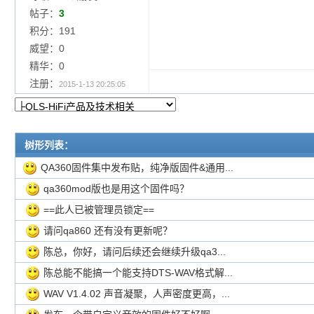
帖子：
3
积分：191
威望：0
精华：0
注册：
2015-1-13 20:25:05
树形列表：
QA360固件集中发布贴，纯净版固件&通用...
qa360mod版也是用这个固件吗？
==此人已被管理员锁定==
请问qa860 还有没有更新呢？
陈总，你好，请问后续还会继续升级qa3...
陈总能不能搞一个能支持DTS-WAV格式解...
WAV V1.4.02 声音凝聚，人声密度更高，...