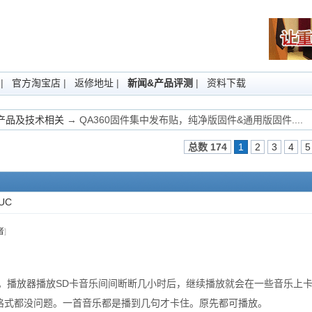
|
官方淘宝店
|
返修地址
|
新闻&产品评测
|
资料下载
Fi产品及技术相关
→ QA360固件集中发布贴，纯净版固件&通用版固件....
总数 174
1
2
3
4
5
UC
者
]
况。播放器播放SD卡音乐间间断断几小时后，继续播放就会在一些音乐上
格式都没问题。一首音乐都是播到几句才卡住。原先都可播放。