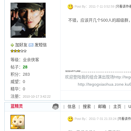
Post By：2011-7-11 0:52:59 [
只看该作
不错，应该开几个500人的超级群
加好友
发短信
等级：业余侠客
帖子：
28
积分：283
欢迎登陆我的组合演出现场http://tegong
威望：0
http://tegogxiaohua.zone.ku
精华：0
注册：
2010-10-17 3:42:22
蓝精灵
|
信息
|
搜索
|
邮箱
|
主页
|
Post By：2011-7-31 21:33:24 [
只看该作