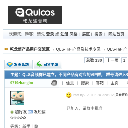
欢迎您：游客！请先
登录
或
注册
风格
|
展区
|
搜索
|
网站首页
乾龙盛产品用户交流区
→
QLS-HiFi产品及技术专区
→
QLS-HiF
总数 130
上一页
1
主题：QLS音频群已建立，不同产品有对应的VIP群， 群号请进入
新的主题
投票帖
0710zhangbo
|
信息
|
搜索
|
邮箱
|
主页
|
交易帖
小字报
Post By：2011-5-20 20:03:12 [
只看该作
已加入，请群主批准
加好友
发短信
等级：新手上路