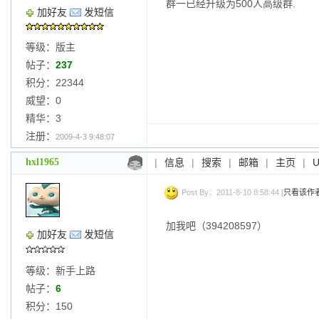
群一已经升级为500人高级群.
加好友
发短信
等级：版主
帖子：
237
积分：22344
威望：0
精华：3
注册：
2009-4-3 9:48:07
hxl1965
|
信息
|
搜索
|
邮箱
|
主页
|
Post By：2011-8-10 8:58:44 [
只看该作
加我吧（394208597）
加好友
发短信
等级：新手上路
帖子：
6
积分：150