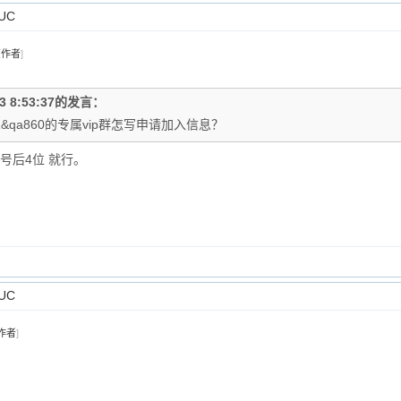
UC
该作者
]
23 8:53:37的发言：
&qa860的专属vip群怎写申请加入信息？
列号后4位 就行。
UC
作者
]