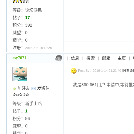
等级：论坛游民
帖子：
17
积分：392
威望：0
精华：0
注册：
2015-3-6 18:12:28
csy7071
|
信息
|
搜索
|
邮箱
|
主页
|
Post By：2016-1-14 21:21:40 [
只看该
我是360 661用户 申请中,等待批准
加好友
发短信
等级：新手上路
帖子：
1
积分：86
威望：0
精华：0