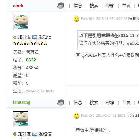
clark
|
信息
|
搜索
|
邮箱
|
主页
|
Post By：2015-11-26 14:22:26 [
只看
以下是引用
金鹏鸟
在2015-11-
加好友
发短信
请问在实体店买的机器，qa661
等级：管理员
写 QA661+购买人姓名+机器系
帖子：
8632
积分：46854
威望：0
精华：5
注册：
2009-4-1 23:10:48
lamtsang
|
信息
|
搜索
|
邮箱
|
主页
|
Post By：2016-1-14 21:19:31 [
只看该
申请中,等待批准 .
加好友
发短信