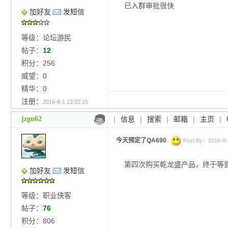
已入群审批很快
加好友
发短信
等级：论坛游民
帖子：
12
积分：256
威望：0
精华：0
注册：
2016-8-1 13:32:15
jzgu62
|
信息
|
搜索
|
邮箱
|
主页
|
今天预定了QA690
Post By：2016-8-2
第四次购买乾龙盛产品，终于等
加好友
发短信
等级：职业侠客
帖子：
76
积分：806