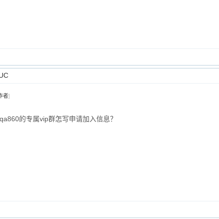
UC
作者
]
qa860的专属vip群怎写申请加入信息？