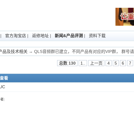
|
官方淘宝店
|
返修地址
|
新闻&产品评测
|
资料下载
Fi产品及技术相关
→ QLS音频群已建立，不同产品有对应的VIP群， 群号
总数 130
1..
上一页
4
5
6
7
入查看
UC
作者
]