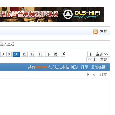
左栏
请进入查看
8
9
10
11
12
13
下一页
下一主题 >>
<< 上一主题
共有
630747
人关注过本帖
树形
打印
复制链接
小
大
91楼