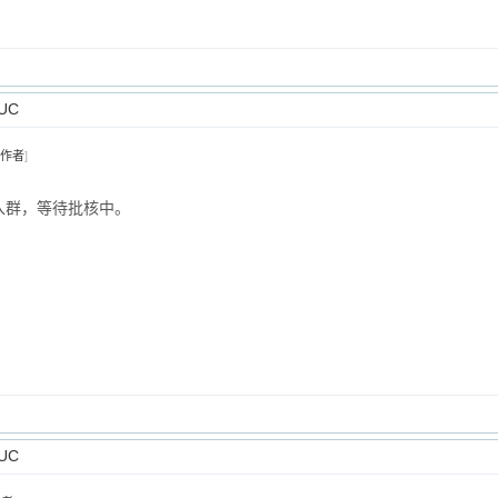
UC
作者
]
已申请入群，等待批核中。
UC