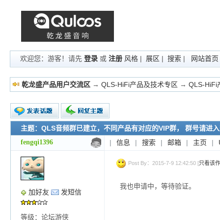
欢迎您：游客！请先
登录
或
注册
风格
|
展区
|
搜索
|
网站首页
乾龙盛产品用户交流区
→
QLS-HiFi产品及技术专区
→
QLS-Hi
主题：QLS音频群已建立，不同产品有对应的VIP群， 群号请进
新的主题
投票帖
fengqi1396
|
信息
|
搜索
|
邮箱
|
主页
|
交易帖
小字报
Post By：2015-7-9 12:42:50 [
只看该
我也申请中，等待验证。
加好友
发短信
等级：论坛游侠