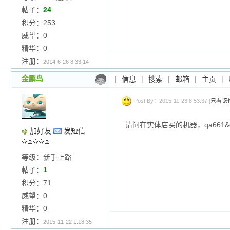
帖子：
24
积分：253
威望：0
精华：0
注册：
2014-6-26 8:33:14
金鹏鸟
|
信息
|
搜索
|
邮箱
|
主页
|
Post By：2015-11-23 8:53:37 [
只看该
请问在实体店买的机器，qa661&
加好友
发短信
等级：新手上路
帖子：
1
积分：71
威望：0
精华：0
注册：
2015-11-22 1:18:35