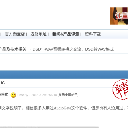
|
官方淘宝店
|
返修地址
|
新闻&产品评测
|
资料下载
Fi产品及技术相关
→ DSD与WAV音频转换之交流，DSD转WAV格式
UC
V格式
Post By：2018-3-29 0:56:10 [
显示全部帖子
]
字说明了，相信很多人用过AudioGate这个软件，但是也有人没用过，喜