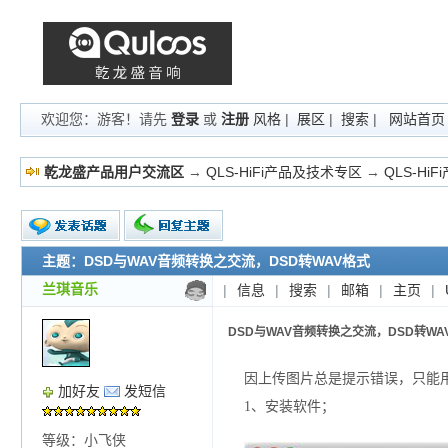
欢迎您：游客！请先
登录
或
注册
风格
|
展区
|
搜索
|
网站首页
乾龙盛产品用户交流区
→
QLS-HiFi产品及技术专区
→
QLS-Hi
主题：DSD与WAV音频转换之交流，DSD转WAV格式
新的主题
投票帖
兰琪音乐
|
信息
|
搜索
|
邮箱
|
主页
|
交易帖
小字报
DSD与WAV音频转换之交流，DSD转WA
因上传图片总是提示错误，只能用文
加好友
发短信
1、安装软件；
等级：小飞侠