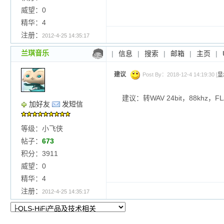
威望：0
精华：4
注册：
2012-4-25 14:35:17
兰琪音乐
|
信息
|
搜索
|
邮箱
|
主页
|
建议
Post By：2018-12-4 14:19:30 [
显
建议：转WAV 24bit，88khz，
加好友
发短信
等级：小飞侠
帖子：
673
积分：3911
威望：0
精华：4
注册：
2012-4-25 14:35:17