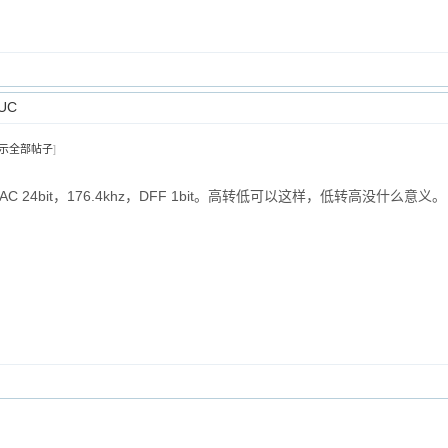
UC
示全部帖子
]
FLAC 24bit，176.4khz，DFF 1bit。高转低可以这样，低转高没什么意义。