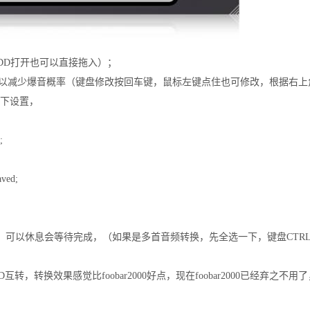
DD打开也可以直接拖入）；
，可以减少爆音概率（键盘修改按回车键，鼠标左键点住也可修改，根据右上角C
到下设置，
;
ved;
，可以休息会等待完成，（如果是多首音频转换，先全选一下，键盘CTR
SD互转，转换效果感觉比
foobar2000好点，现在
foobar2000已经弃