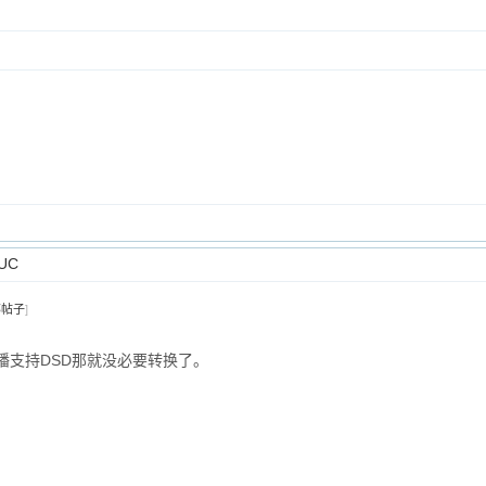
UC
部帖子
]
播支持DSD那就没必要转换了。