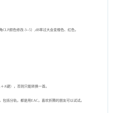
LP颜色修改-3--5）,dB率过大会变橙色、红色，
L＋A键），否则只能转换一首。
之不用了，包括分轨，都是用EAC，喜欢折腾的朋友可以试试。