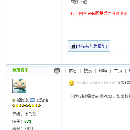
软件下载：
以下内容只有
回复
后才可以浏览
[本帖被加为精华]
兰琪音乐
|
信息
|
搜索
|
邮箱
|
主页
|
Post By：2018-4-4 16:46:57 [
显示全
因为刻碟需要转换PCM，如果数
加好友
发短信
等级：小飞侠
帖子：
673
积分：3911