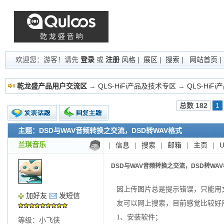
欢迎您：游客！请先
登录
或
注册
风格
|
展区
|
搜索
|
网站首页
乾龙盛产品用户交流区
→
QLS-HiFi产品及技术专区
→
QLS-HiF
总数 182
1
主题：DSD与WAV音频转换之交流，DSD转WAV格式
新的主题
投票帖
兰琪音乐
|
信息
|
搜索
|
邮箱
|
主页
|
交易帖
小字报
DSD与WAV音频转换之交流，DSD转WA
因上传图片总是提示错误，只能用文
加好友
发短信
友可以网上搜索，目前感觉比较好用的版
1、安装软件；
等级：小飞侠