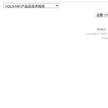
总数 17
RSS2.0
|
Copyright © 2009 
Power