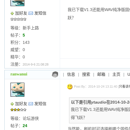
我已下载V1.3还能用WAV纯净版固件W
加好友
发短信
跃？
等级：新手上路
帖子：
5
积分：143
威望：0
精华：0
注册：
2014-9-6 21:08:28
ranwanui
|
信息
|
搜索
|
邮箱
|
主页
|
Post By：2014-10-24 13:11:40 [
只看该
以下是引用
ytaudio
在2014-10-
加好友
发短信
我已下载V1.3还能用WAV纯净版固件
得飞跃？
等级：论坛游侠
帖子：
24
当然能，刷机时可选择刷哪个固件