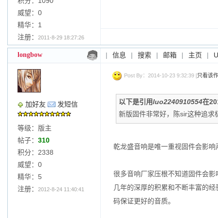
积分：1090
威望：0
精华：1
注册：
2011-8-29 18:27:26
longbow
|
信息
|
搜索
|
邮箱
|
主页
|
Post By：2014-10-23 9:32:39 [
只看该
以下是引用
luo2240910554
在20
加好友
发短信
新版固件非常好，陈sir这种追
等级：版主
帖子：
310
乾龙盛音响是唯一重视固件会影响
积分：2338
威望：0
很多音响厂家压根不知道固件会影
精华：5
几年的深厚的积累和不断丰富的经
注册：
2012-8-24 11:40:41
码保证更好的音质。