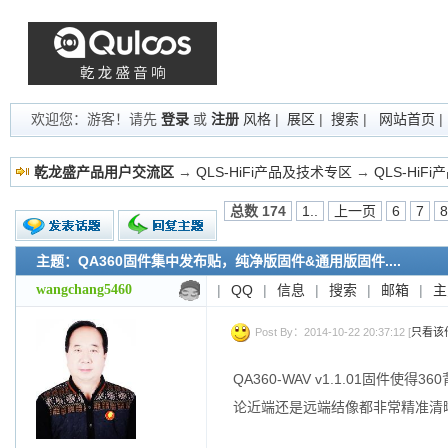
欢迎您：游客！请先
登录
或
注册
风格
|
展区
|
搜索
|
网站首页
乾龙盛产品用户交流区
→
QLS-HiFi产品及技术专区
→
QLS-HiF
总数 174
1..
上一页
6
7
8
主题：QA360固件集中发布贴，纯净版固件&通用版固件....
新的主题
投票帖
wangchang5460
|
QQ
|
信息
|
搜索
|
邮箱
|
主
交易帖
小字报
Post By：2014-10-22 20:37:12 [
只看该
QA360-WAV v1.1.01固
论近端还是远端结像都非常精准清