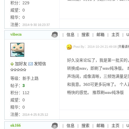
积分：229
威望：0
精华：0
注册：
2014-9-30 16:23:37
vibecn
|
信息
|
搜索
|
邮箱
|
主页
|
Post By：2014-10-24 21:49:08 [
只看该
好久没来论坛了，我是第一批买的，对我
加好友
发短信
转换成wav，即刷了wav纯净版
声场阔，成像清晰，三频饱满量足
等级：新手上路
和我意。360可更多玩味了。 个人
帖子：
3
畅快的感觉。 推荐刷wav纯净版
积分：112
威望：0
精华：0
注册：
2014-4-25 8:25:12
ok166
|
信息
|
搜索
|
邮箱
|
主页
|