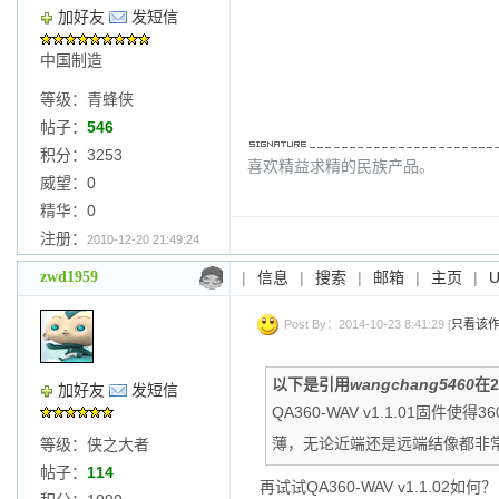
加好友
发短信
中国制造
等级：青蜂侠
帖子：
546
积分：3253
喜欢精益求精的民族产品。
威望：0
精华：0
注册：
2010-12-20 21:49:24
zwd1959
|
信息
|
搜索
|
邮箱
|
主页
|
Post By：2014-10-23 8:41:29 [
只看该
以下是引用
wangchang5460
在2
加好友
发短信
QA360-WAV v1.1.01
薄，无论近端还是远端结像都非
等级：侠之大者
帖子：
114
再试试QA360-WAV v1.1.02如何？