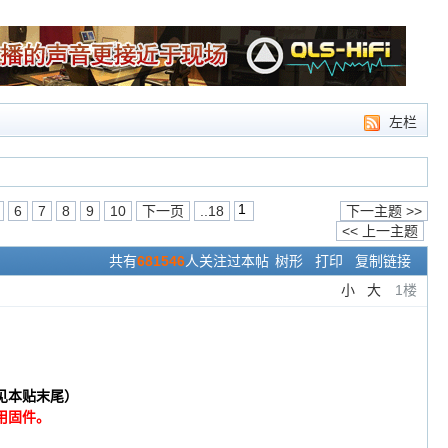
左栏
6
7
8
9
10
下一页
..18
下一主题 >>
<< 上一主题
共有
681546
人关注过本帖
树形
打印
复制链接
小
大
1楼
见本贴末尾）
用固件。