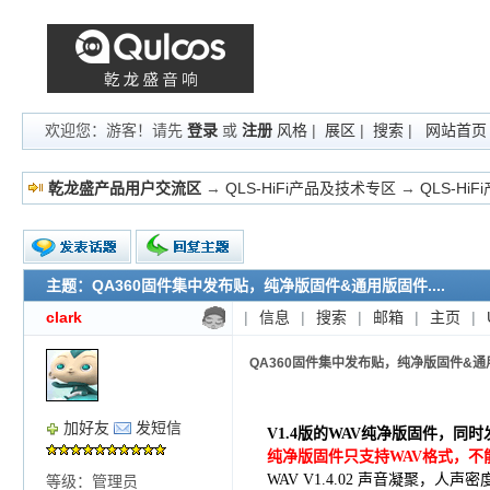
欢迎您：游客！请先
登录
或
注册
风格
|
展区
|
搜索
|
网站首页
乾龙盛产品用户交流区
→
QLS-HiFi产品及技术专区
→
QLS-Hi
主题：QA360固件集中发布贴，纯净版固件&通用版固件....
新的主题
投票帖
clark
|
信息
|
搜索
|
邮箱
|
主页
|
交易帖
小字报
QA360固件集中发布贴，纯净版固件&通用版
加好友
发短信
V1.4版的WAV纯净版固件，
纯净版固件只支持WAV格式，不
WAV V1.4.02 声音凝聚，人
等级：管理员