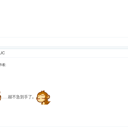
UC
作者
]
......
越
不
急
到
手
了
。