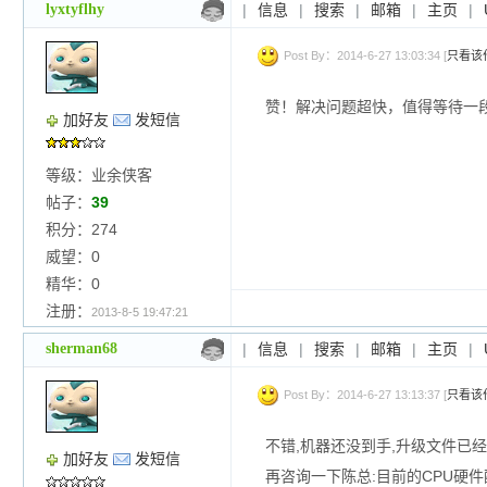
lyxtyflhy
|
信息
|
搜索
|
邮箱
|
主页
|
Post By：2014-6-27 13:03:34 [
只看该
赞！解决问题超快，值得等待一
加好友
发短信
等级：业余侠客
帖子：
39
积分：274
威望：0
精华：0
注册：
2013-8-5 19:47:21
sherman68
|
信息
|
搜索
|
邮箱
|
主页
|
Post By：2014-6-27 13:13:37 [
只看该
不错,机器还没到手,升级文件已
加好友
发短信
再咨询一下陈总:目前的CPU硬件