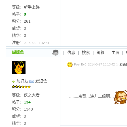
等级：新手上路
帖子：
9
积分：261
威望：0
精华：0
注册：
2014-6-9 11:42:54
蝴蝶鱼
|
信息
|
搜索
|
邮箱
|
主页
|
Post By：2014-6-27 13:13:42 [
只看该
加好友
发短信
等级：侠之大者
........
点
赞
…
连
升
二
级
啊
…
帖子：
134
积分：1348
威望：0
精华：0