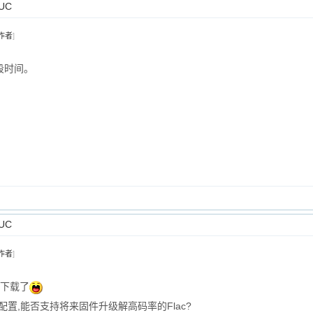
UC
作者
]
段时间。
UC
作者
]
经下载了
配置,能否支持将来固件升级解高码率的Flac?