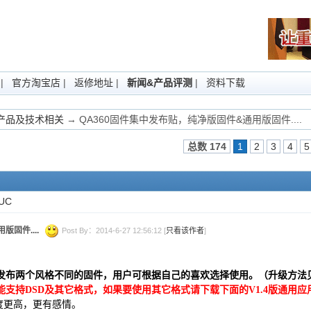
|
官方淘宝店
|
返修地址
|
新闻&产品评测
|
资料下载
Fi产品及技术相关
→ QA360固件集中发布贴，纯净版固件&通用版固件....
总数 174
1
2
3
4
5
UC
固件....
Post By：2014-6-27 12:56:12 [
只看该作者
]
同时发布两个风格不同的固件，用户可根据自己的喜欢选择使用。（升级方法
能支持DSD及其它格式，如果要使用其它格式请下载下面的V1.4版通用应
声密度更高，更有感情。