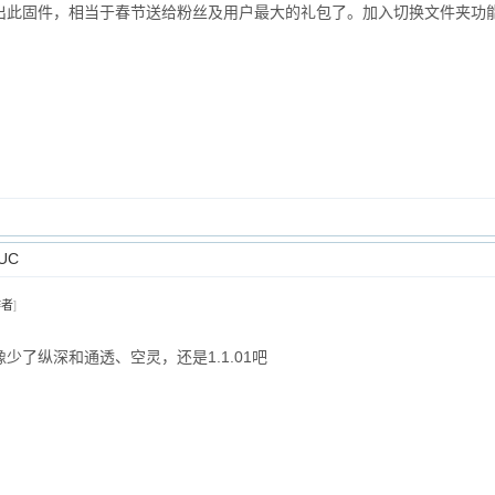
出此固件，相当于春节送给粉丝及用户最大的礼包了。加入切换文件夹功能
UC
作者
]
了纵深和通透、空灵，还是1.1.01吧