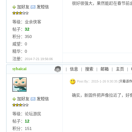
很好很强大，果然能赶在春节前
加好友
发短信
等级：业余侠客
帖子：
32
积分：350
威望：0
精华：0
注册：
2014-7-21 19:56:06
sybaicai
|
信息
|
搜索
|
邮箱
|
主页
|
Post By：2015-1-26 9:30:35 [
只看该
确实，新固件把声像拉近了，好像少
加好友
发短信
等级：论坛游民
帖子：
12
积分：151