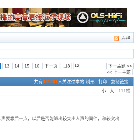
左栏
13
14
15
16
下一页
..18
下一主题 >>
<< 上一主题
共有
681201
人关注过本帖
树形
打印
复制链接
小
大
111楼
的人声要靠后一点，以后是否能够出较突出人声的固件，和较突出