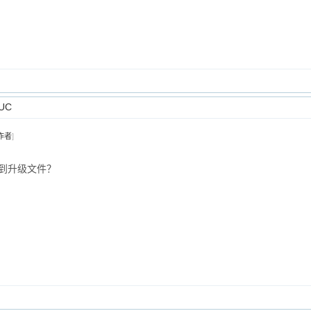
UC
作者
]
到升级文件？