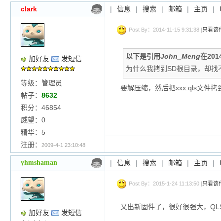
clark
|
信息
|
搜索
|
邮箱
|
主页
|
Post By：2014-11-15 9:31:38 [
只看该
以下是引用
John_Meng
在201
加好友
发短信
为什么我拷到SD根目录，却找
等级：管理员
要解压缩，然后把xxx.qls文件
帖子：
8632
积分：46854
威望：0
精华：5
注册：
2009-4-1 23:10:48
yhmshaman
|
信息
|
搜索
|
邮箱
|
主页
|
Post By：2015-1-24 11:13:50 [
只看该
又出新固件了，很好很强大，QL
加好友
发短信