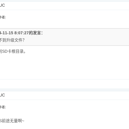
UC
作者
]
4-11-15 8:07:27的发言：
不到升级文件？
拷到SD卡根目录。
UC
作者
]
S前途无量啊~