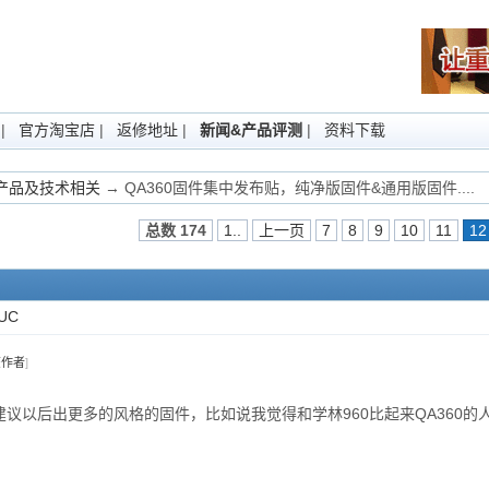
|
官方淘宝店
|
返修地址
|
新闻&产品评测
|
资料下载
Fi产品及技术相关
→ QA360固件集中发布贴，纯净版固件&通用版固件....
总数 174
1..
上一页
7
8
9
10
11
12
UC
该作者
]
议以后出更多的风格的固件，比如说我觉得和学林960比起来QA360