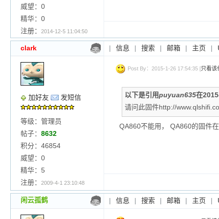
威望：0
精华：0
注册：
2014-12-5 11:04:50
clark
|
信息
|
搜索
|
邮箱
|
主页
|
Post By：2015-1-26 17:54:35 [
只看该
以下是引用
puyuan635
在2015
加好友
发短信
请问此固件http://www.qlshifi
等级：管理员
QA860不能用， QA860的固
帖子：
8632
积分：46854
威望：0
精华：5
注册：
2009-4-1 23:10:48
闲云孤鹤
|
信息
|
搜索
|
邮箱
|
主页
|