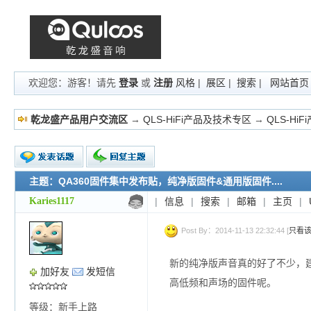
欢迎您：游客！请先
登录
或
注册
风格
|
展区
|
搜索
|
网站首页
乾龙盛产品用户交流区
→
QLS-HiFi产品及技术专区
→
QLS-Hi
主题：QA360固件集中发布贴，纯净版固件&通用版固件....
新的主题
投票帖
Karies1117
|
信息
|
搜索
|
邮箱
|
主页
|
交易帖
小字报
Post By：2014-11-13 22:32:44 [
只看
新的纯净版声音真的好了不少，建
加好友
发短信
高低频和声场的固件呢。
等级：新手上路