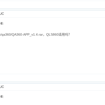
UC
作者
]
om/qa360/QA360-APP_v1.4.rar，QLS860适用吗？
UC
作者
]