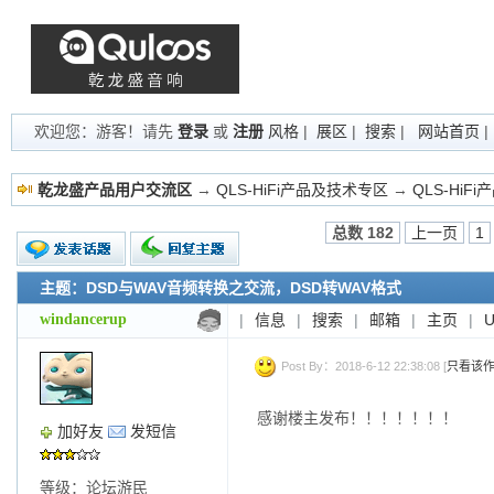
欢迎您：游客！请先
登录
或
注册
风格
|
展区
|
搜索
|
网站首页
乾龙盛产品用户交流区
→
QLS-HiFi产品及技术专区
→
QLS-HiF
总数 182
上一页
1
主题：DSD与WAV音频转换之交流，DSD转WAV格式
新的主题
投票帖
windancerup
|
信息
|
搜索
|
邮箱
|
主页
|
交易帖
小字报
Post By：2018-6-12 22:38:08 [
只看该
感谢楼主发布！！！！！！！
加好友
发短信
等级：论坛游民