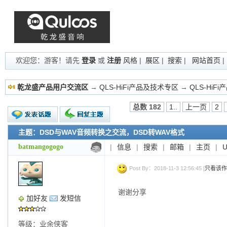
欢迎您：游客！请先
登录
或
注册
风格
|
展区
|
搜索
|
网站首页
乾龙盛产品用户交流区
→
QLS-HiFi产品及技术专区
→
QLS-HiF
总数 182
1..
上一页
2
主题：DSD与WAV音频转换之交流，DSD转WAV格式
新的主题
投票帖
batmangogogo
|
信息
|
搜索
|
邮箱
|
主页
|
交易帖
小字报
Post By：2018-11-3 12:56:45 [
只看该作
谢谢分享
加好友
发短信
等级：业余侠客