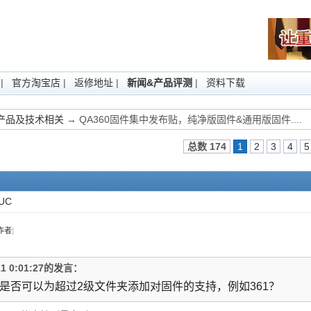
|
官方淘宝店
|
返修地址
|
新闻&产品评测
|
资料下载
Fi产品及技术相关
→ QA360固件集中发布贴，纯净版固件&通用版固件....
总数 174
1
2
3
4
5
UC
作者
]
11 0:01:27的发言：
是否可以为超过2级文件夹添加对固件的支持，例如361？