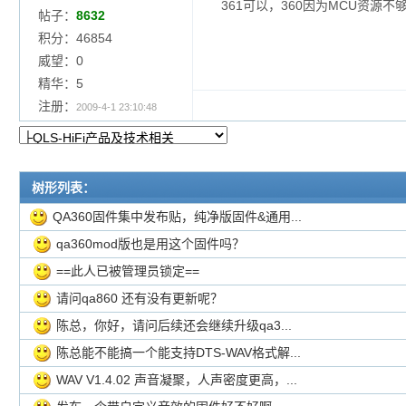
361可以，360因为MCU资源
帖子：
8632
积分：46854
威望：0
精华：5
注册：
2009-4-1 23:10:48
树形列表：
QA360固件集中发布贴，纯净版固件&通用...
qa360mod版也是用这个固件吗？
==此人已被管理员锁定==
请问qa860 还有没有更新呢？
陈总，你好，请问后续还会继续升级qa3...
陈总能不能搞一个能支持DTS-WAV格式解...
WAV V1.4.02 声音凝聚，人声密度更高，...