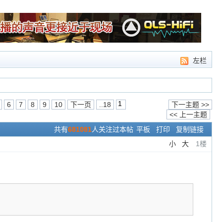
左栏
6
7
8
9
10
下一页
..18
下一主题 >>
<< 上一主题
共有
681081
人关注过本帖
平板
打印
复制链接
小
大
1楼