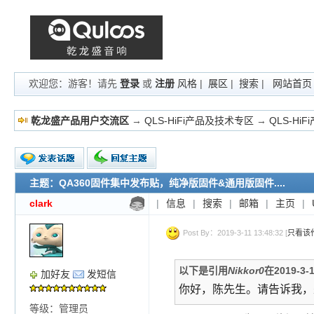
欢迎您：游客！请先
登录
或
注册
风格
|
展区
|
搜索
|
网站首页
乾龙盛产品用户交流区
→
QLS-HiFi产品及技术专区
→
QLS-Hi
主题：QA360固件集中发布贴，纯净版固件&通用版固件....
新的主题
投票帖
clark
|
信息
|
搜索
|
邮箱
|
主页
|
交易帖
小字报
Post By：2019-3-11 13:48:32 [
只看该
以下是引用
Nikkor0
在2019-3-
加好友
发短信
你好，陈先生。请告诉我，
等级：管理员